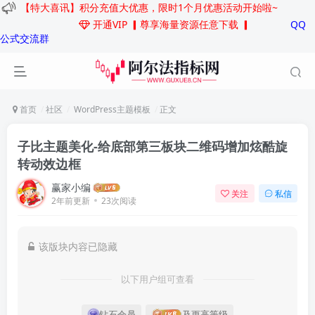
【特大喜讯】积分充值大优惠，限时1个月优惠活动开始啦~
开通VIP
▎尊享海量资源任意下载 ▎
QQ
公式交流群
首页
社区
WordPress主题模板
正文
子比主题美化-给底部第三板块二维码增加炫酷旋
转动效边框
赢家小编
关注
私信
2年前更新
23次阅读
该版块内容已隐藏
以下用户组可查看
钻石会员
及更高等级