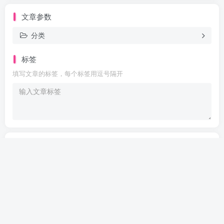
文章参数
分类
标签
填写文章的标签，每个标签用逗号隔开
Are you ready
暂无发布权限
阿尔法指标网
阿尔法指标网
阿尔法指标网
阿尔法指标网
阿尔法指标网