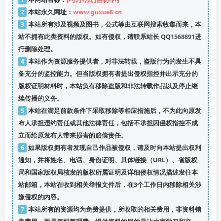
2
本站永久网址：
www.guxue8.cn
3
本站所有涉及视频及图书，公式等由互联网搜索收集而来，本
站不拥有此类资料的版权。如有侵权，请联系站长 QQ
1568891
进
行删除处理。
4
本站作为资源服务提供者，对非法转载，盗版行为的发生不具
备充分的监控能力。但当版权拥有者提出侵权指控并出示充分的
版权证明材料时，本站负有移除盗版和非法转载作品以及停止继
续传播的义务。
5
本站在满足前款条件下采取移除等相应措施后，不为此向原发
布人承担违约责任或其他法律责任，包括不承担因侵权指控不成
立而给原发布人带来损害的赔偿责任。
6
如果版权拥有者发现自己作品被侵权，请及时向本站提出权利
通知，并将姓名、电话、身份证明、具体链接（URL）、省版权
局和国家版权局核发的版权所属证明及详细侵权情况描述发往本
站邮箱，本站在收到相关举报文件后，在3个工作日内移除相关涉
嫌侵权的内容。
7
本站所有的资源均为免费提供，所收取的相关费用，非资料销