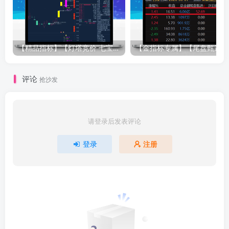
【精品指标】【灯塔竞价 七宝妙树 资金1号 龙年1号池】四合一完整版（众筹系列）
【金指标专属
评论
抢沙发
请登录后发表评论
登录
注册