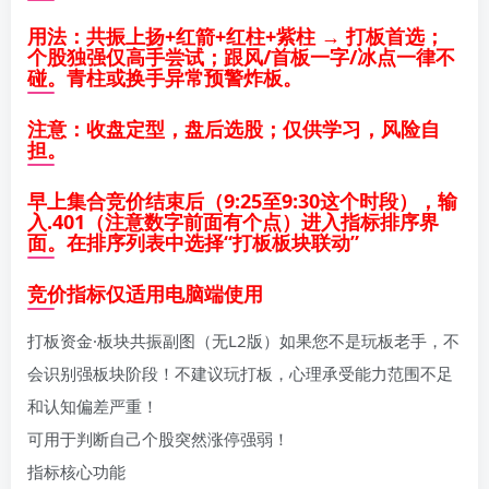
用法：共振上扬+红箭+红柱+紫柱 → 打板首选；
个股独强仅高手尝试；跟风/首板一字/冰点一律不
碰。青柱或换手异常预警炸板。
注意：收盘定型，盘后选股；仅供学习，风险自
担。
早上集合竞价结束后（9:25至9:30这个时段），输
入.401（注意数字前面有个点）进入指标排序界
面。在排序列表中选择“打板板块联动”
竞价指标仅适用电脑端使用
打板资金·板块共振副图（无L2版）如果您不是玩板老手，不
会识别强板块阶段！不建议玩打板，心理承受能力范围不足
和认知偏差严重！
可用于判断自己个股突然涨停强弱！
指标核心功能