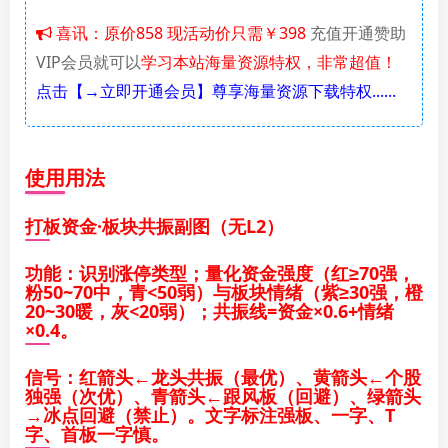
喜讯：原价858 现活动价只需￥398
充值开通赞助
VIP会员就可以
学习本站海量资源特权，非常超值！
点击【→立即开通会员】尊享海量资源下载特权......
使用用法
打板资金·板块共振副图（无L2）
功能：识别涨停类型；量化资金强度（红≥70强，
粉50~70中，青<50弱）与板块情绪（紫≥30强，橙
20~30暖，灰<20弱）；共振线=资金×0.6+情绪
×0.4。
信号：红箭头←龙头共振（最优）、黄箭头←个股
独强（次优）、青箭头←跟风板（回避）、绿箭头
→冰点回避（禁止）。文字标注强板、一字、T
字、首板一字慎。