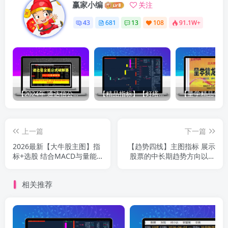
赢家小编
关注
43
681
13
108
91.1W+
【2024年 通达信公式解密器全能版】通达信指标公式密码解密器，全能版（无需卡密，不限电脑）原创独家
【精品指标】【灯塔竞价 七宝妙树 资金1号 龙年1号池】四合一完整版（众筹系列）
上一篇
下一篇
2026最新【大牛股主图】指
【趋势四线】主图指标 展示
标+选股 结合MACD与量能
股票的中长期趋势方向以及
金叉捕捉强势股！尽情捕捉
阶段性阻力位 牛股成长之
大牛股源码
路，吊打99%以上钻石指
相关推荐
标！