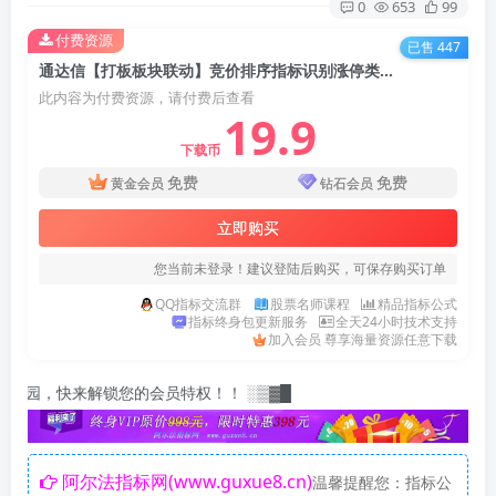
0
653
99
付费资源
已售 447
通达信【打板板块联动】竞价排序指标识别涨停类型量化资金强度 副图排序 经验之作，判断自己个股突然涨停强弱！【实战指标系列】
此内容为付费资源，请付费后查看
19.9
下载币
免费
免费
黄金会员
钻石会员
立即购买
您当前未登录！建议登陆后购买，可保存购买订单
QQ指标交流群
股票名师课程
精品指标公式
指标终身包更新服务
全天24小时技术支持
加入会员 尊享海量资源任意下载
来解锁您的会员特权！！ ░▒▓█
阿尔法指标网(www.guxue8.cn)
温馨提醒您：指标公