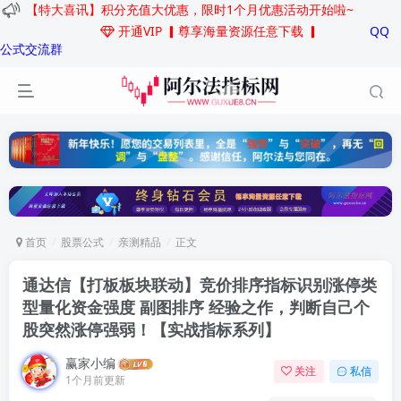
【特大喜讯】积分充值大优惠，限时1个月优惠活动开始啦~
开通VIP
▎尊享海量资源任意下载 ▎
QQ
公式交流群
首页
股票公式
亲测精品
正文
通达信【打板板块联动】竞价排序指标识别涨停类
型量化资金强度 副图排序 经验之作，判断自己个
股突然涨停强弱！
【实战指标系列】
赢家小编
关注
私信
1个月前更新