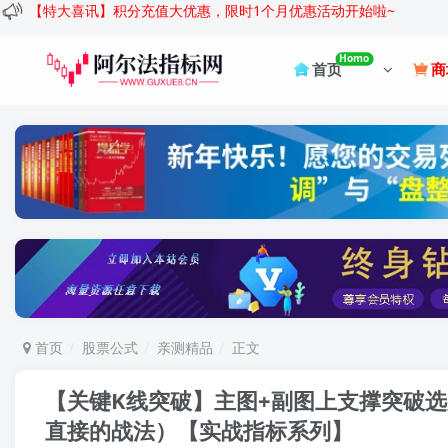
【特大喜讯】积分充值大优惠，限时1个月优惠活动开始啦~
Homo
首页
商
首页
股票公式
亲测精品
正文
【关键K线突破】主图+副图上支撑突破选
直接的战法）
【实战指标系列】