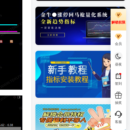
解锁权限
会员
昼夜
签到
抽奖
客服