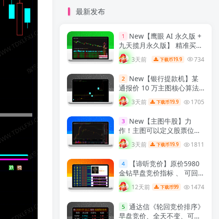
最新发布
New
【鹰眼 AI 永久版 +
1
九天揽月永久版】 精准买卖
拐点 九维共振过滤假信号
3天前
734
19.9
下载币
通达信双指标完整分析与实
战用法 解密
【实战指标系
New
【银行提款机】某
2
列】
通报价 10 万主图核心算法
｜雷同同源复刻版，核心交
3天前
1705
19.9
下载币
易信号逻辑一致，通达信主
图指标！
【实战指标系列】
New
【主图牛股】力
3
作！主图可以定义股票位置
高低，定义是否牛股《通达
3天前
1811
19.9
下载币
信主图，源码无加密》！
【实战指标系列】
【谛听竞价】原价5980
4
金钻早盘竞价指标 、 可回
测历史数据、信号全天不变
12天前
1474
99
下载币
、手机电脑通用、 源码开
放、 可永久使用！
【金指标
通达信《轮回竞价排序》
5
系列】
早盘竞价、全天不变、可回