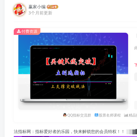
赢家小编
3个月前更新
付费资源
QQ指标交流群
股票名师课程
精品
：指标爱好者的乐园，快来解锁您的会员特权！！ ░▒▓█