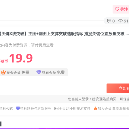
关注
0
61
【关键K线突破】主图+副图上支撑突破选股指标 捕捉关键位置放量突破 源码 实战用法（最简单直接的战法）【实战指标系列
此内容为付费资源，请付费后查看
19.9
下载币
免费
免费
黄金会员
钻石会员
立即
您当前未登录！建议登陆后购买，可保
指标公式
指标终身包更新服务
全天24小时技术支持
加入会员 尊享海量