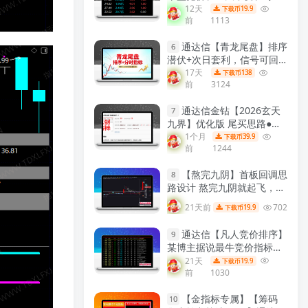
测历史！源码开放，永久使
12天
19.9
下载币
前
1113
用！
【众筹指标系列】
通达信【青龙尾盘】排序
6
潜伏+次日套利，信号可回
看，超短策略！专为尾盘排
17天
138
下载币
前
3124
序定制！实现“今买明卖”的
超短线套利！
【金指标系
通达信金钻【2026玄天
列】
7
九界】优化版 尾买思路●阴
线擒妖 聚焦尾盘阴线买入
1个月
39.9
下载币
前
1244
次日出场的T+1短线策略副
图选股 手机电脑通用
【金指
【熬完九阴】首板回调思
标系列】
8
路设计 熬完九阴就起飞，短
线低吸信号工具 通达信主图
21天前
702
19.9
下载币
附图选股全套指标!
【实战指
标系列】
通达信【凡人竞价排序】
9
某博主据说最牛竞价指标组
合 效果极佳 6个指标合共振
21天
19.9
下载币
前
1030
早盘竞价排序 副图源码
【实
战指标系列】
【金指标专属】【筹码
10