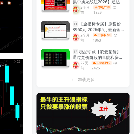
集中擒龙战法2026】通达信
龙头战法主力筹码集中控盘
3个月
99
下载币
前
1829
指标公式牛股启动中长线波
段操作精品指标
【金指标系
【金指标专属】原售价
列】
11
3960元 2026年5月最新金钻
【震荡突破】 捕捉创业板科
2个月
398
下载币
前
1863
创板20厘米涨停启动点 回避
无效交易，回避下跌震荡阶
极品珍藏【凌云竞价】
段，无未来函数 手机电脑端
12
通过竞价阶段的量能和资金
适用！
【金指标系列】
流向分析，捕捉开盘前主力
27天
19.9
下载币
前
2425
资金介入信号 识别短线强势
股！
【众筹指标系列】
加载更多