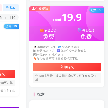
私信
付费资源
已售 399
19.9
5
110
下载币
已售 399
】
黄金会员
钻石会员
免费
免费
QQ指标交流群
股票名师课程
精品指标公式
指标终身包更新服务
全天24小时技术支持
加入会员 尊享海量资源任意下载
立即购买
购买
您当前未登录！建议登陆后购买，可保存购买订
单
存购买订单
资源任意下载
搜索