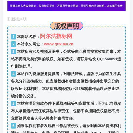
©
版权声明
版权声明
阿尔法指标网
1
本网站名称：
2
本站永久网址：
www.guxue8.cn
3
本站所有涉及视频及图书，公式等由互联网搜索收集而来，本
站不拥有此类资料的版权。如有侵权，请联系站长 QQ
1568891
进
行删除处理。
4
本站作为资源服务提供者，对非法转载，盗版行为的发生不具
备充分的监控能力。但当版权拥有者提出侵权指控并出示充分的
版权证明材料时，本站负有移除盗版和非法转载作品以及停止继
续传播的义务。
5
本站在满足前款条件下采取移除等相应措施后，不为此向原发
布人承担违约责任或其他法律责任，包括不承担因侵权指控不成
立而给原发布人带来损害的赔偿责任。
6
如果版权拥有者发现自己作品被侵权，请及时向本站提出权利