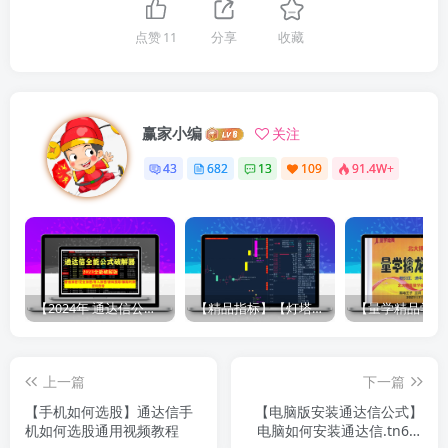
点赞
11
分享
收藏
赢家小编
关注
43
682
13
109
91.4W+
【2024年 通达信公式解密器全能版】通达信指标公式密码解密器，全能版（无需卡密，不限电脑）原创独家
【精品指标】【灯塔竞价 七宝妙树 资金1号 龙年1号池】四合一完整版（众筹系列）
上一篇
下一篇
【手机如何选股】通达信手
【电脑版安装通达信公式】
机如何选股通用视频教程
电脑如何安装通达信.tn6文