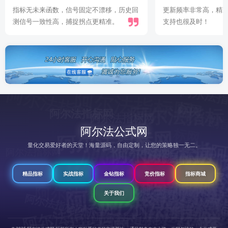
更新频率非常高，精准复盘有据可依，技术
指标很好！有参考价
支持也很及时！
阿尔法指标网
标
网
阿尔法指标网
阿尔法指标
阿尔法指标网
阿尔法指标网
阿尔法指
阿
尔
法
指
阿尔法公式网
阿尔法指标网
阿尔法指标网
网
阿尔法指标网
标网
阿尔法指标网
阿
尔
法
指
标
量化交易爱好者的天堂！海量源码，自由定制，让您的策略独一无二。
阿尔法指标网
阿尔法指标网
标
网
阿尔法指标网
阿尔法指标网
阿尔法指标网
阿
尔
法
指
阿尔法指标
精品指标
实战指标
金钻指标
竞价指标
指标商城
阿
尔
法
指
标
阿尔法
阿
尔
法
标
网
阿尔法指标网
阿尔法指标网
标
网
阿尔法指标网
法
标
网
阿尔法指标网
阿尔法指标网
阿尔法指标网
阿
尔
法
指
标
阿尔法指标网
指标网
关于我们
指
网
阿尔法指标网
阿尔法指标网
网
阿尔法指标网
网
网
法
阿尔法指标网
尔
指
阿尔法指标网
阿尔法指标网