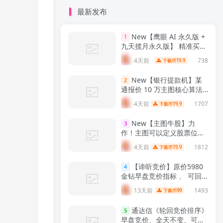
最新发布
New
【鹰眼 AI 永久版 +
1
九天揽月永久版】 精准买卖
拐点 九维共振过滤假信号
4天前
738
19.9
下载币
通达信双指标完整分析与实
战用法 解密
【实战指标系
New
【银行提款机】某
2
列】
通报价 10 万主图核心算法
｜雷同同源复刻版，核心交
4天前
1707
19.9
下载币
易信号逻辑一致，通达信主
图指标！
【实战指标系列】
New
【主图牛股】力
3
作！主图可以定义股票位置
高低，定义是否牛股《通达
4天前
1812
19.9
下载币
信主图，源码无加密》！
【实战指标系列】
【谛听竞价】原价5980
4
金钻早盘竞价指标 、 可回
测历史数据、信号全天不变
13天前
1493
99
下载币
、手机电脑通用、 源码开
放、 可永久使用！
【金指标
通达信《轮回竞价排序》
5
系列】
早盘竞价、全天不变、可回