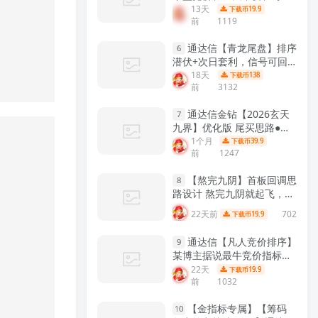
测历史！源码开放，永久使
13天
19.9
下载币
前
1119
用！
【众筹指标系列】
通达信【青龙尾盘】排序
6
潜伏+次日套利，信号可回
看，超短策略！专为尾盘排
18天
138
下载币
前
3132
序定制！实现“今买明卖”的
超短线套利！
【金指标系
通达信金钻【2026玄天
列】
7
九界】优化版 尾买思路●阴
线擒妖 聚焦尾盘阴线买入
1个月
39.9
下载币
前
1247
次日出场的T+1短线策略副
图选股 手机电脑通用
【金指
【熬完九阴】首板回调思
标系列】
8
路设计 熬完九阴就起飞，短
线低吸信号工具 通达信主图
22天前
702
19.9
下载币
附图选股全套指标!
【实战指
标系列】
通达信【凡人竞价排序】
9
某博主据说最牛竞价指标组
合 效果极佳 6个指标合共振
22天
19.9
下载币
前
1032
早盘竞价排序 副图源码
【实
战指标系列】
【金指标专属】【筹码
10