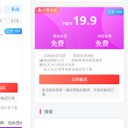
私信
付费资源
已售 184
19.9
1
213
下载币
已售 184
涨停前 不追高不打板 出票少而精 原创无未来 支持手机、永久版原价2680！【众筹指标系列】
黄金会员
钻石会员
免费
免费
QQ指标交流群
股票名师课程
精品指标公式
指标终身包更新服务
全天24小时技术支持
加入会员 尊享海量资源任意下载
立即购买
购买
您当前未登录！建议登陆后购买，可保存购买订
单
存购买订单
资源任意下载
搜索
乐园，快来解锁您的会员特权！！ ░▒▓█