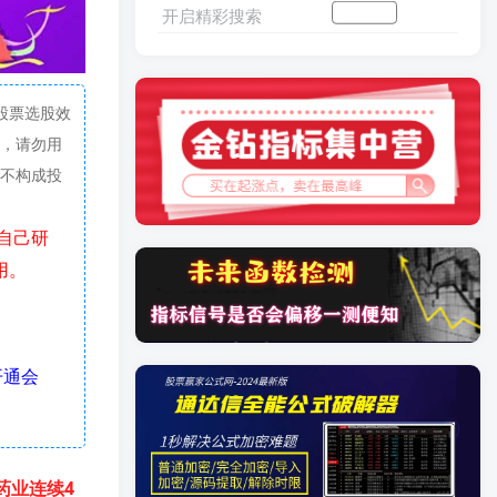
开启精彩搜索
加入会员
搜索文章
股票选股效
，请勿用
不构成投
用。
开通会
药业连续4