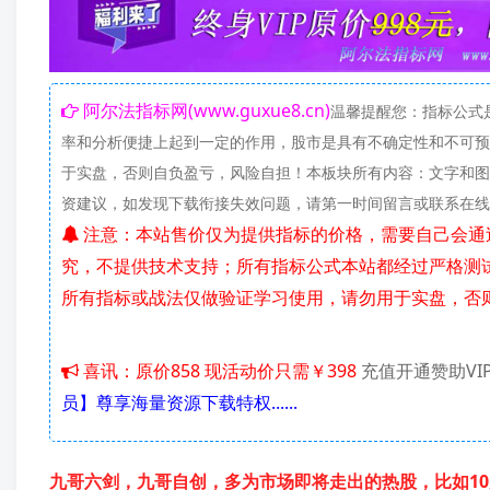
阿尔法指标网(www.guxue8.cn)
温馨提醒您：指标公式
率和分析便捷上起到一定的作用，股市是具有不确定性和不可预
于实盘，否则自负盈亏，风险自担！本板块所有内容：文字和图
资建议，如发现下载衔接失效问题，请第一时间留言或联系在
注意：本站售价仅为提供指标的价格，需要自己会通过百度网盘下载资料，新建公式，导入指标或股票池；使用方法自己研
究，不提供技术支持；所有指标公式本站都经过严格测
所有指标或战法仅做验证学习使用，请勿用于实盘，否
喜讯：原价858 现活动价只需￥398
充值开通赞助VI
员】尊享海量资源下载特权......
九哥六剑，九哥自创，多为市场即将走出的热股，比如10