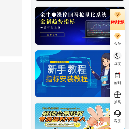
解锁权限
会员
昼夜
签到
抽奖
客服