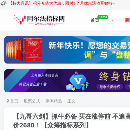
【特大喜讯】积分充值大优惠，限时1个月优惠活动开始啦~
Homo
首页
商
首页
股票公式
亲测精品
正文
【九哥六剑】抓牛必备 买在涨停前 不追
价2680！
【众筹指标系列】