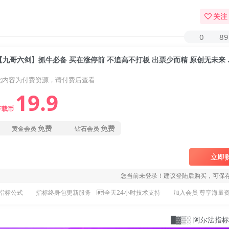
关注
0
89
【九哥六剑】抓牛必备 买在
此内容为付费资源，请付费后查看
19.9
下载币
免费
免费
黄金会员
钻石会员
立即
您当前未登录！建议登陆后购买，可保
指标公式
指标终身包更新服务
全天24小时技术支持
加入会员 尊享海量
█▓▒░ 阿尔法指标网：指标爱好者的