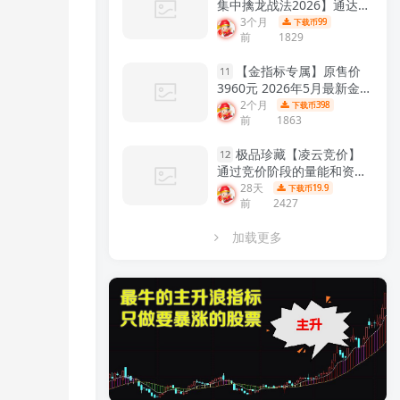
集中擒龙战法2026】通达信
龙头战法主力筹码集中控盘
3个月
99
下载币
前
1829
指标公式牛股启动中长线波
段操作精品指标
【金指标系
【金指标专属】原售价
列】
11
3960元 2026年5月最新金钻
【震荡突破】 捕捉创业板科
2个月
398
下载币
前
1863
创板20厘米涨停启动点 回避
无效交易，回避下跌震荡阶
极品珍藏【凌云竞价】
段，无未来函数 手机电脑端
12
通过竞价阶段的量能和资金
适用！
【金指标系列】
流向分析，捕捉开盘前主力
28天
19.9
下载币
前
2427
资金介入信号 识别短线强势
股！
【众筹指标系列】
加载更多