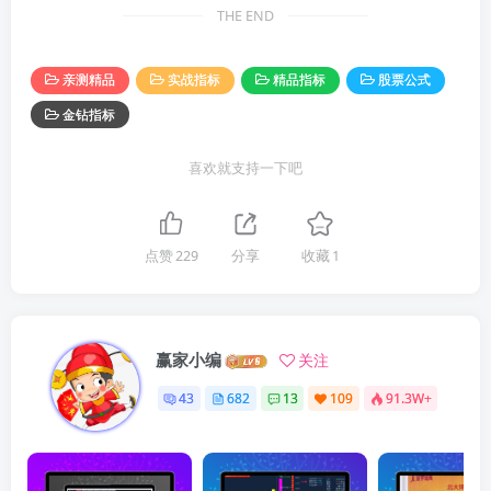
THE END
亲测精品
实战指标
精品指标
股票公式
金钻指标
喜欢就支持一下吧
点赞
229
分享
收藏
1
赢家小编
关注
43
682
13
109
91.3W+