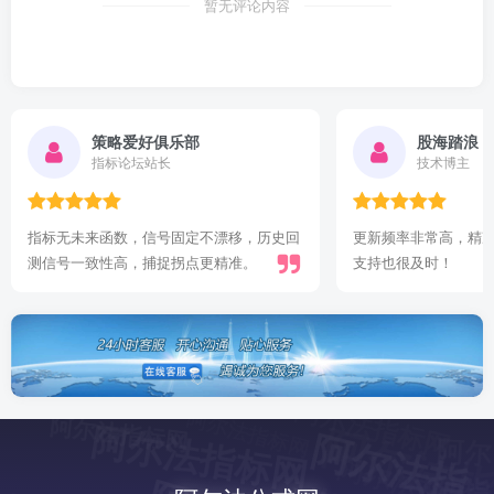
暂无评论内容
股海踏浪
指标爱好者
技术博主
更新频率非常高，精准复盘有据可依，技术
指标很好！有参考价
支持也很及时！
阿尔法指标网
阿尔法指标网
阿尔法指标网
法
阿尔法指标网
阿
尔
法
指
标