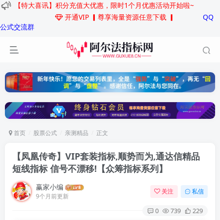
【特大喜讯】积分充值大优惠，限时1个月优惠活动开始啦~
开通VIP
▎尊享海量资源任意下载 ▎
QQ
公式交流群
首页
股票公式
亲测精品
正文
【凤凰传奇】VIP套装指标,顺势而为,通达信精品
短线指标 信号不漂移!
【众筹指标系列】
赢家小编
关注
私信
9个月前更新
0
739
229