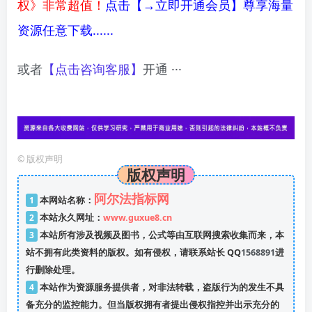
权》非常超值！
点击【→立即开通会员】尊享海量
资源任意下载......
或者
【点击咨询客服】
开通 ···
©
版权声明
版权声明
阿尔法指标网
1
本网站名称：
2
本站永久网址：
www.guxue8.cn
3
本站所有涉及视频及图书，公式等由互联网搜索收集而来，本
站不拥有此类资料的版权。如有侵权，请联系站长 QQ
1568891
进
行删除处理。
4
本站作为资源服务提供者，对非法转载，盗版行为的发生不具
备充分的监控能力。但当版权拥有者提出侵权指控并出示充分的