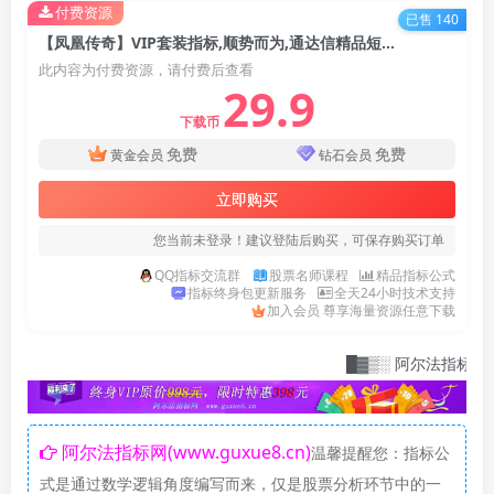
付费资源
已售 140
【凤凰传奇】VIP套装指标,顺势而为,通达信精品短线指标 信号不漂移!【众筹指标系列】
此内容为付费资源，请付费后查看
29.9
下载币
免费
免费
黄金会员
钻石会员
立即购买
您当前未登录！建议登陆后购买，可保存购买订单
QQ指标交流群
股票名师课程
精品指标公式
指标终身包更新服务
全天24小时技术支持
加入会员 尊享海量资源任意下载
█▓▒░ 阿尔法指标网：指标爱好
阿尔法指标网(www.guxue8.cn)
温馨提醒您：指标公
式是通过数学逻辑角度编写而来，仅是股票分析环节中的一