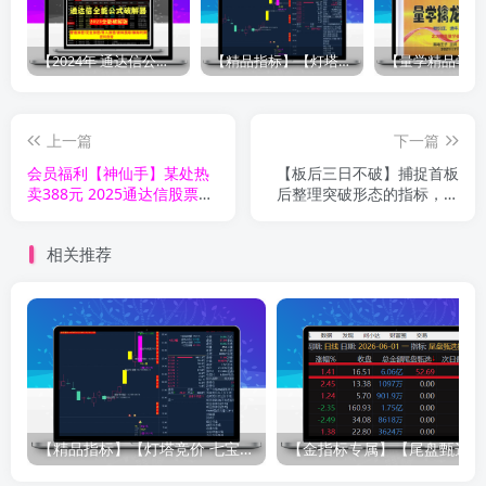
【2024年 通达信公式解密器全能版】通达信指标公式密码解密器，全能版（无需卡密，不限电脑）原创独家
【精品指标】【灯塔竞价 七宝妙树 资金1号 龙年1号池】四合一完整版（众筹系列）
上一篇
下一篇
会员福利【神仙手】某处热
【板后三日不破】捕捉首板
卖388元 2025通达信股票量
后整理突破形态的指标，信
化定制起涨点好机会神仙手
号少而精，无未来函数
全套指标
相关推荐
【精品指标】【灯塔竞价 七宝妙树 资金1号 龙年1号池】四合一完整版（众筹系列）
【金指标专属