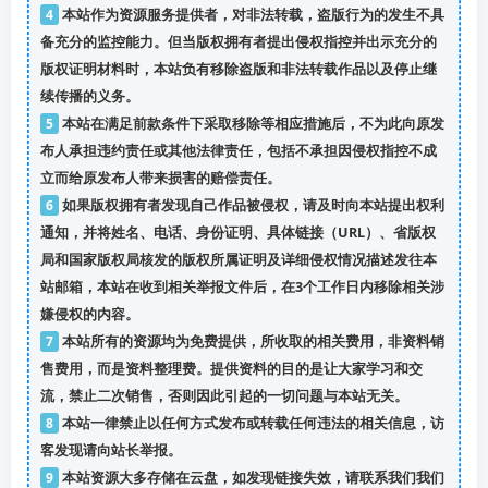
4
本站作为资源服务提供者，对非法转载，盗版行为的发生不具
备充分的监控能力。但当版权拥有者提出侵权指控并出示充分的
版权证明材料时，本站负有移除盗版和非法转载作品以及停止继
续传播的义务。
5
本站在满足前款条件下采取移除等相应措施后，不为此向原发
布人承担违约责任或其他法律责任，包括不承担因侵权指控不成
立而给原发布人带来损害的赔偿责任。
6
如果版权拥有者发现自己作品被侵权，请及时向本站提出权利
通知，并将姓名、电话、身份证明、具体链接（URL）、省版权
局和国家版权局核发的版权所属证明及详细侵权情况描述发往本
站邮箱，本站在收到相关举报文件后，在3个工作日内移除相关涉
嫌侵权的内容。
7
本站所有的资源均为免费提供，所收取的相关费用，非资料销
售费用，而是资料整理费。提供资料的目的是让大家学习和交
流，禁止二次销售，否则因此引起的一切问题与本站无关。
8
本站一律禁止以任何方式发布或转载任何违法的相关信息，访
客发现请向站长举报。
9
本站资源大多存储在云盘，如发现链接失效，请联系我们我们