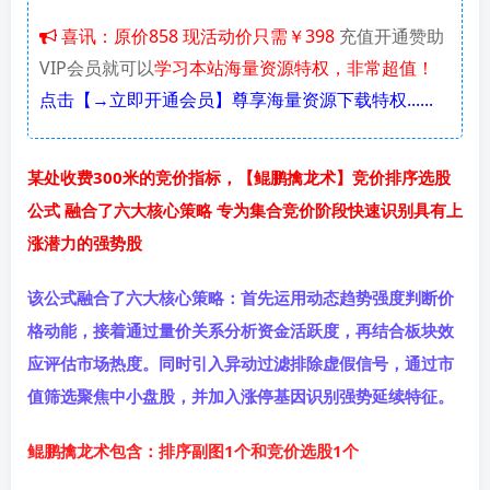
喜讯：原价858 现活动价只需￥398
充值开通赞助
VIP会员就可以
学习本站海量资源特权，非常超值！
点击【→立即开通会员】尊享海量资源下载特权......
某处收费300米的竞价指标，【鲲鹏擒龙术】竞价排序选股
公式 融合了六大核心策略 专为集合竞价阶段快速识别具有上
涨潜力的强势股
该公式融合了六大核心策略：首先运用动态趋势强度判断价
格动能，接着通过量价关系分析资金活跃度，再结合板块效
应评估市场热度。同时引入异动过滤排除虚假信号，通过市
值筛选聚焦中小盘股，并加入涨停基因识别强势延续特征。
鲲鹏擒龙术包含：排序副图1个和竞价选股1个