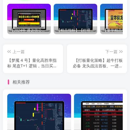
【2024年 通达信公式解密器全能版】通达信指标公式密码解密器，全能版（无需卡密，不限电脑）原创独家
【精品指标】【灯塔竞价 七宝妙树 资金1号 龙年1号池】四合一完整版（众筹系列）
上一篇
下一篇
【梦魇 4 号】量化高胜率指
【打板量化策略】超牛打板
标 尾盘T+1 逻辑，当日买次
必备 龙头战法首板、一进二
日卖胜率超 92% 源码不加密
（打二板）指标打板指标+使
用方法
相关推荐