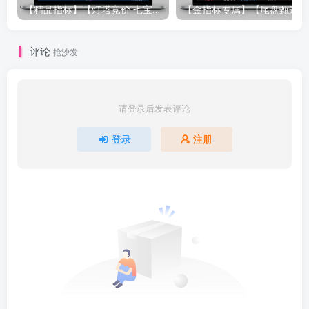
【精品指标】【灯塔竞价 七宝妙树 资金1号 龙年1号池】四合一完整版（众筹系列）
【金指标专属
评论
抢沙发
请登录后发表评论
登录
注册