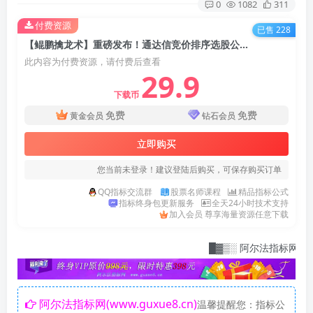
0
1082
311
付费资源
已售 228
【鲲鹏擒龙术】重磅发布！通达信竞价排序选股公式 融合了六大核心策略 专为集合竞价阶段快速识别具有上涨潜力的强势股【众筹指标系列】
此内容为付费资源，请付费后查看
29.9
下载币
免费
免费
黄金会员
钻石会员
立即购买
您当前未登录！建议登陆后购买，可保存购买订单
QQ指标交流群
股票名师课程
精品指标公式
指标终身包更新服务
全天24小时技术支持
加入会员 尊享海量资源任意下载
█▓▒░ 阿尔法指标网：指标爱好
阿尔法指标网(www.guxue8.cn)
温馨提醒您：指标公