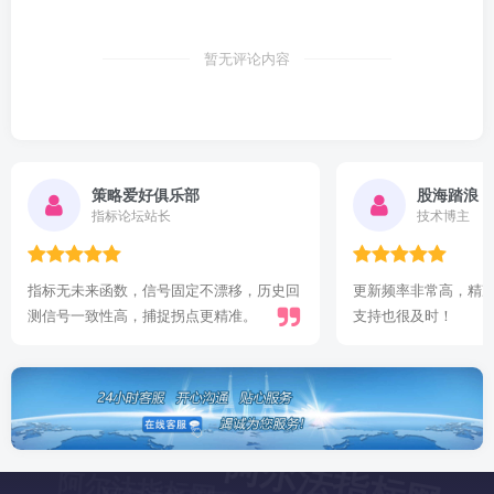
暂无评论内容
股海踏浪
指标爱好者
技术博主
更新频率非常高，精准复盘有据可依，技术
指标很好！有参考价
支持也很及时！
阿尔法指标网
阿尔法指标网
阿尔法指标网