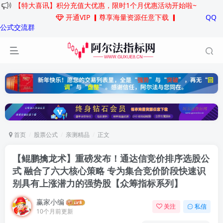
【特大喜讯】积分充值大优惠，限时1个月优惠活动开始啦~
开通VIP
▎尊享海量资源任意下载 ▎
QQ
公式交流群
首页
股票公式
亲测精品
正文
【鲲鹏擒龙术】重磅发布！通达信竞价排序选股公
式 融合了六大核心策略 专为集合竞价阶段快速识
别具有上涨潜力的强势股
【众筹指标系列】
赢家小编
关注
私信
10个月前更新