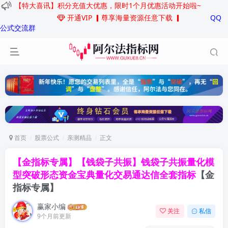
【特大喜讯】积分充值大优惠，限时1个月优惠活动开始啦~
开通VIP
▎尊享海量资源任意下载 ▎
QQ
公式交流群
首页
股票公式
亲测精品
正文
【金指标专属】【钱袋子共振】钱袋子共振量化模
型突破形态资金宝典量化交易通达信全套指标
【金
指标专属】
赢家小编
关注
私信
9个月前更新