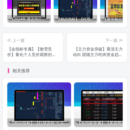
【2024年 通达信公式解密器全能版】通达信指标公式密码解密器，全能版（无需卡密，不限电脑）原创独家
【精品指标】【灯塔竞价 七宝妙树 资金1号 龙年1号池】四合一完整版（众筹系列）
上一篇
下一篇
【金指标专属】【吻雪竞
【主力资金突破】看清主力
价】量化个人竞价观察的优
动向 跟随主力吃肉资金趋势
质数据（风险数据自动标
洞察主力资金 通达信全套指
识，方便玩票）原售价1500
标
相关推荐
元金钻指标
【精品指标】【灯塔竞价 七宝妙树 资金1号 龙年1号池】四合一完整版（众筹系列）
【金指标专属