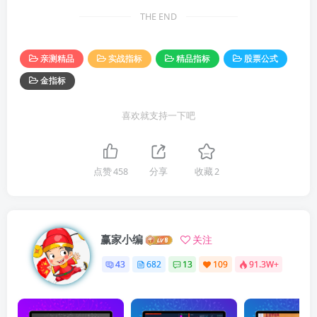
THE END
亲测精品
实战指标
精品指标
股票公式
金指标
喜欢就支持一下吧
点赞
458
分享
收藏
2
赢家小编
关注
43
682
13
109
91.3W+