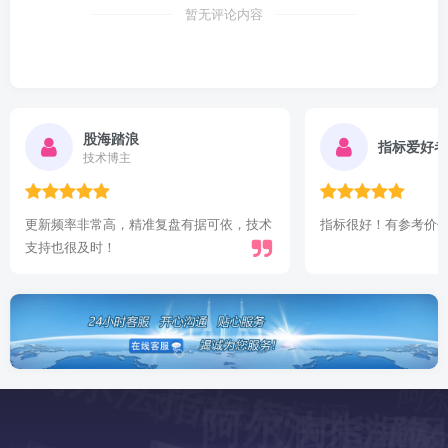
暂无评论内容
股海踏浪
指标爱好者
技术博主
更新频率非常高，精准复盘有据可依，技术
指标很好！有参考价
支持也很及时！
阿尔法指标网
阿尔法指标
阿尔法指标网
法