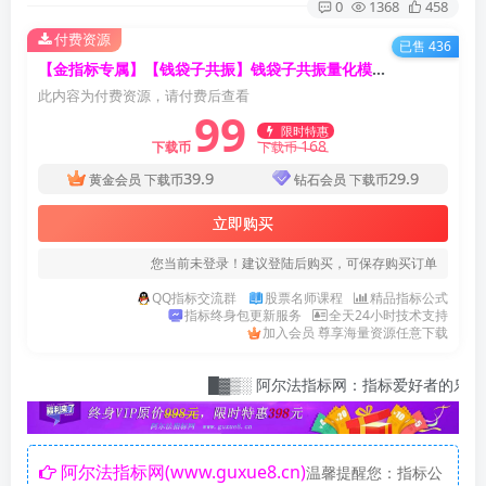
0
1368
458
付费资源
已售 436
【金指标专属】【钱袋子共振】钱袋子共振量化模型突破形态资金宝典量化交易通达信全套指标
此内容为付费资源，请付费后查看
99
限时特惠
168
下载币
下载币
39.9
29.9
黄金会员
下载币
钻石会员
下载币
立即购买
您当前未登录！建议登陆后购买，可保存购买订单
QQ指标交流群
股票名师课程
精品指标公式
指标终身包更新服务
全天24小时技术支持
加入会员 尊享海量资源任意下载
█▓▒░ 阿尔法指标网：指标爱好者的乐园，快来解锁您的会
阿尔法指标网(www.guxue8.cn)
温馨提醒您：指标公