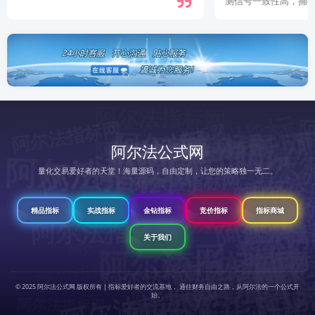
测信号一致性高，捕捉拐点更精准。
支持也很及时！
阿尔法指标网
阿尔法指标网
阿
尔
法
指
标
阿尔法指标网
阿尔法指标网
阿尔法指标网
阿尔法指标网
阿尔法指标网
阿尔法指标网
阿尔法指标网
阿
阿尔
阿尔法公式网
阿尔
阿尔法指标网
阿
尔
法
标
阿尔法指标网
阿尔法
阿尔法指标网
量化交易爱好者的天堂！海量源码，自由定制，让您的策略独一无二。
阿尔法指标网
阿尔法指标网
网
法指
阿
尔
法
标
阿尔法指
法指
阿
尔
法
指
标
指标网
指
阿尔法
精品指标
实战指标
金钻指标
竞价指标
指标商城
阿尔法指标网
标网
阿尔法
指
阿尔法指标网
阿尔法指标网
网
阿尔法指标网
阿
标网
网
标网
关于我们
指标网
阿尔法指标网
指标网
阿尔法指标网
阿
阿
尔
法
指
标
网
阿尔
阿尔法指标网
阿尔法指标网
阿
尔
法
指
标
阿尔法指标网
阿
尔
法
指
标
尔
阿
尔
法
标
阿尔法指标网
网
阿尔法指标网
阿
尔
法
指
标
阿
尔
法
指
标
阿
阿尔法指标网
© 2025 阿尔法公式网 版权所有 | 指标爱好者的交流基地， 通往财务自由之路，从阿尔法的一个公式开
尔
始。
法指
网