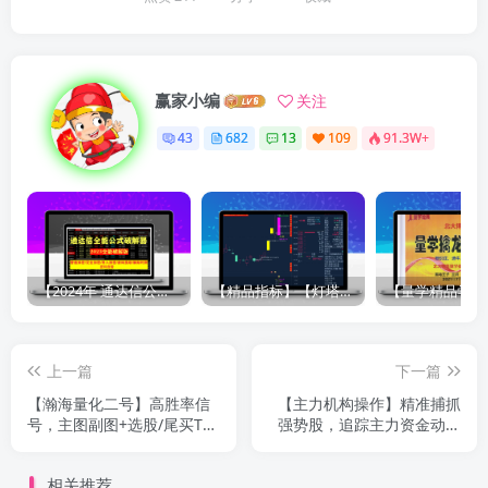
赢家小编
关注
43
682
13
109
91.3W+
【2024年 通达信公式解密器全能版】通达信指标公式密码解密器，全能版（无需卡密，不限电脑）原创独家
【精品指标】【灯塔竞价 七宝妙树 资金1号 龙年1号池】四合一完整版（众筹系列）
上一篇
下一篇
【瀚海量化二号】高胜率信
【主力机构操作】精准捕抓
号，主图副图+选股/尾买T1
强势股，追踪主力资金动向
思路（手机电脑通用）
判断机构操盘节奏 副图指
标
相关推荐