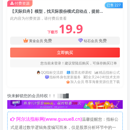
付费资源
已售 227
【天际归舟】模型，找天际股份模式启动点，提前埋伏，锁定牛股起爆 选股指标【实战指标系列】
此内容为付费资源，请付费后查看
19.9
下载币
免费
免费
黄金会员
钻石会员
立即购买
您当前未登录！建议登陆后购买，可保存购买订单
QQ指标交流群
股票名师课程
精品指标公式
指标终身包更新服务
全天24小时技术支持
加入会员 尊享海量资源任意下载
锁您的会员特权！！ ░▒▓█
阿尔法指标网(www.guxue8.cn)
温馨提醒您：指标公
式是通过数学逻辑角度编写而来，仅是股票分析环节中的一