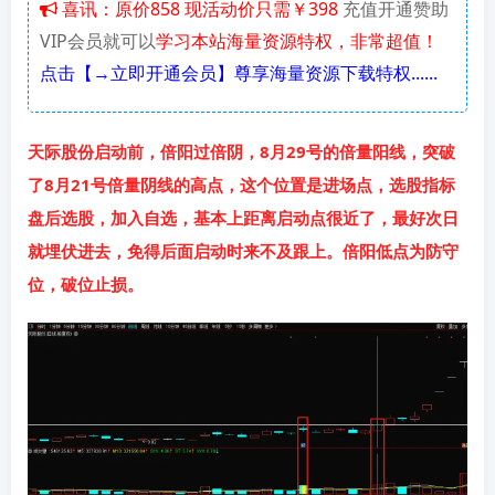
喜讯：原价858 现活动价只需￥398
充值开通赞助
VIP会员就可以
学习本站海量资源特权，非常超值！
点击【→立即开通会员】尊享海量资源下载特权......
天际股份启动前，倍阳过倍阴，8月29号的倍量阳线，突破
了8月21号倍量阴线的高点，这个位置是进场点，选股指标
盘后选股，加入自选，基本上距离启动点很近了，最好次日
就埋伏进去，免得后面启动时来不及跟上。倍阳低点为防守
位，破位止损。