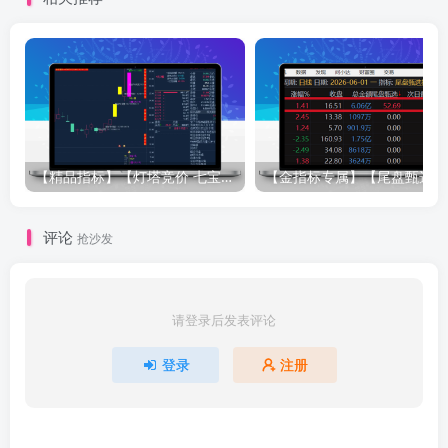
【精品指标】【灯塔竞价 七宝妙树 资金1号 龙年1号池】四合一完整版（众筹系列）
【金指标专属
评论
抢沙发
请登录后发表评论
登录
注册