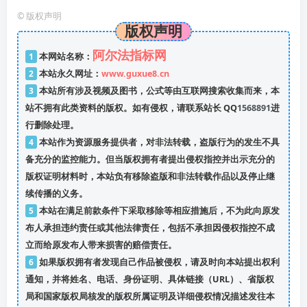
©
版权声明
版权声明
阿尔法指标网
1
本网站名称：
2
本站永久网址：
www.guxue8.cn
3
本站所有涉及视频及图书，公式等由互联网搜索收集而来，本
站不拥有此类资料的版权。如有侵权，请联系站长 QQ
1568891
进
行删除处理。
4
本站作为资源服务提供者，对非法转载，盗版行为的发生不具
备充分的监控能力。但当版权拥有者提出侵权指控并出示充分的
版权证明材料时，本站负有移除盗版和非法转载作品以及停止继
续传播的义务。
5
本站在满足前款条件下采取移除等相应措施后，不为此向原发
布人承担违约责任或其他法律责任，包括不承担因侵权指控不成
立而给原发布人带来损害的赔偿责任。
6
如果版权拥有者发现自己作品被侵权，请及时向本站提出权利
通知，并将姓名、电话、身份证明、具体链接（URL）、省版权
局和国家版权局核发的版权所属证明及详细侵权情况描述发往本