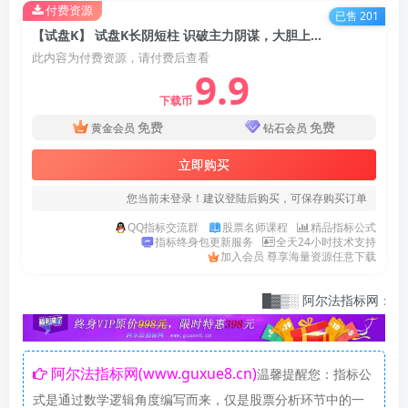
付费资源
已售 201
【试盘K】 试盘K长阴短柱 识破主力阴谋，大胆上车！无未来函数【实战指标系列】
此内容为付费资源，请付费后查看
9.9
下载币
免费
免费
黄金会员
钻石会员
立即购买
您当前未登录！建议登陆后购买，可保存购买订单
QQ指标交流群
股票名师课程
精品指标公式
指标终身包更新服务
全天24小时技术支持
加入会员 尊享海量资源任意下载
█▓▒░ 阿尔法指标网：指标爱好者
阿尔法指标网(www.guxue8.cn)
温馨提醒您：指标公
式是通过数学逻辑角度编写而来，仅是股票分析环节中的一