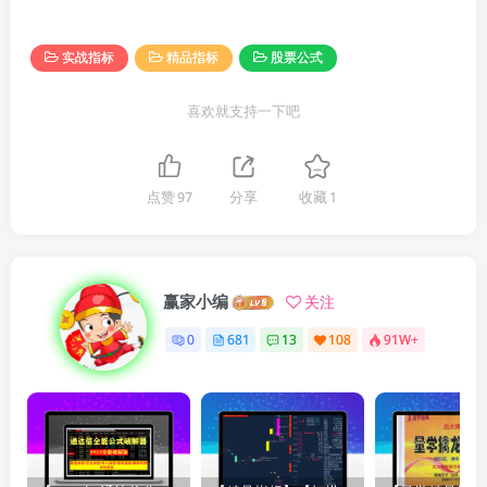
实战指标
精品指标
股票公式
喜欢就支持一下吧
点赞
97
分享
收藏
1
赢家小编
关注
0
681
13
108
91W+