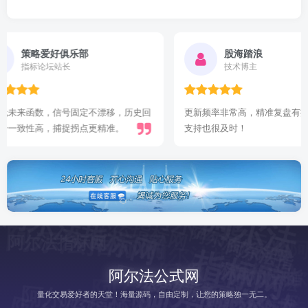
股海踏浪
指标爱好者
技术博主
更新频率非常高，精准复盘有据可依，技术
指标很好！有参考价
支持也很及时！
阿尔法指标网
阿尔法指标网
阿尔法指标网
阿
尔
法
标
阿尔法指标网
阿尔法指标网
阿尔法指标网
阿
阿尔法指标网
阿
尔
法
指
阿
尔
法
标
阿尔法指标网
指
网
阿
尔
法
标
阿尔法公式网
阿尔法指
阿尔法指标网
尔
标
网
阿
指
网
阿尔法指标网
阿尔法指标网
阿尔法指标网
量化交易爱好者的天堂！海量源码，自由定制，让您的策略独一无二。
阿尔法指标网
标网
尔