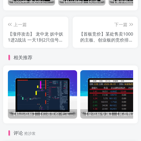
【2024年 通达信公式解密器全能版】通达信指标公式密码解密器，全能版（无需卡密，不限电脑）原创独家
【精品指标】【灯塔竞价 七宝妙树 资金1号 龙年1号池】四合一完整版（众筹系列）
上一篇
下一篇
【涨停攻击】 龙中龙 妖中妖
【首板竞价】某处售卖1000
1进2战法 一天1到2只信号
的主板、创业板的竞价排序
助你擒妖抓魔 副图/选股
指标，信号不漂移，可回
测，强势首板竞价
相关推荐
【精品指标】【灯塔竞价 七宝妙树 资金1号 龙年1号池】四合一完整版（众筹系列）
【金指标专属
评论
抢沙发