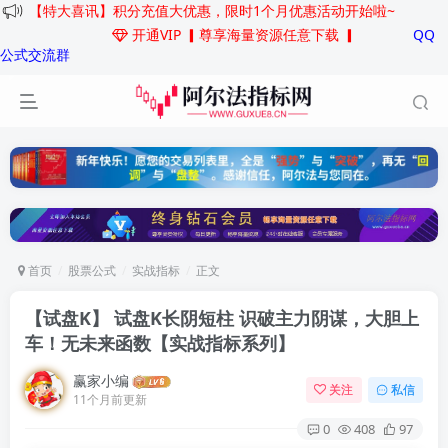
【特大喜讯】积分充值大优惠，限时1个月优惠活动开始啦~
开通VIP
▎尊享海量资源任意下载 ▎
QQ
公式交流群
首页
股票公式
实战指标
正文
【试盘K】 试盘K长阴短柱 识破主力阴谋，大胆上
车！无未来函数
【实战指标系列】
赢家小编
关注
私信
11个月前更新
0
408
97