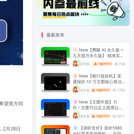
最新发布
New
【鹰眼 AI 永久版 +
1
九天揽月永久版】 精准买卖
拐点 九维共振过滤假信号
3天前
734
19.9
下载币
通达信双指标完整分析与实
战用法 解密
【实战指标系
New
【银行提款机】某
2
列】
通报价 10 万主图核心算法
｜雷同同源复刻版，核心交
4天前
1705
19.9
下载币
易信号逻辑一致，通达信主
图指标！
【实战指标系列】
New
【主图牛股】力
3
：希望美方同
作！主图可以定义股票位置
高低，定义是否牛股《通达
4天前
1811
19.9
下载币
信主图，源码无加密》！
【实战指标系列】
【谛听竞价】原价5980
，2月28日
4
金钻早盘竞价指标 、 可回