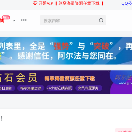
开通VIP
▎尊享海量资源任意下载 ▎
QQ
精品
城
！