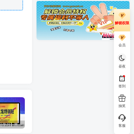
解锁权限
会员
昼夜
签到
抽奖
【量学精品学习】黑马王子2012年-2021年7月 量学特训班全集精选 量学特训学习教程
【金指标专属】【尾盘甄选排序】2026年6月新作，今买明卖，专为短线交易者打造的尾盘战法系统，信号全天不变 ! 成功率高！可回测！【金指标系列】
【涨停回马枪定制版】最新定制版2025年 涨停回马枪N字战法指标公式 强势股龙回头短线低吸全套指标 主副图+选股 全套珍藏定制版【涨停回马枪珍藏版】
客服