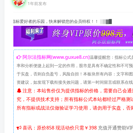
1年前发布
园，快来解锁您的会员特权！！ ░▒▓█
阿尔法指标网(www.guxue8.cn)
温馨提醒您：指标公式
率和分析便捷上起到一定的作用，股市是具有不确定性和不可预
于实盘，否则自负盈亏，风险自担！本板块所有内容：文字和图
资建议，如发现下载衔接失效问题，请第一时间留言或联系在
注意：本站售价仅为提供指标的价格，需要自己会通过百度网盘下载资料，新建公式，导入指标或股票池；使用方法自己研
究，不提供技术支持；所有指标公式本站都经过严格测
所有指标或战法仅做验证学习使用，请勿用于实盘，否
喜讯：原价858 现活动价只需￥398
充值开通赞助VI