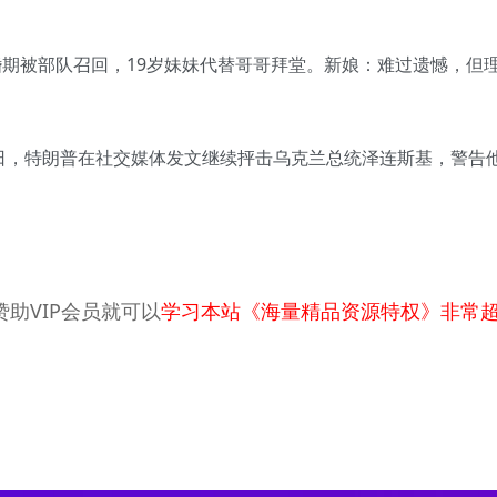
近婚期被部队召回，19岁妹妹代替哥哥拜堂。新娘：难过遗憾，但
19日，特朗普在社交媒体发文继续抨击乌克兰总统泽连斯基，警告
助VIP会员就可以
学习本站《海量精品资源特权》非常