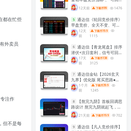
测历史数据、信号全天不变
12天前
1476
99
下载币
、手机电脑通用、 源码开
放、 可永久使用！
【金指标
现在都在忙些
通达信《轮回竞价排序》
5
系列】
早盘竞价、全天不变、可回
测历史！源码开放，永久使
12天
19.9
下载币
前
1115
用！
【众筹指标系列】
，有外卖员
通达信【青龙尾盘】排序
6
潜伏+次日套利，信号可回
看，超短策略！专为尾盘排
17天
138
下载币
前
3125
序定制！实现“今买明卖”的
超短线套利！
【金指标系
通达信金钻【2026玄天
列】
7
九界】优化版 尾买思路●阴
线擒妖 聚焦尾盘阴线买入
1个月
39.9
下载币
前
1245
次日出场的T+1短线策略副
图选股 手机电脑通用
【金指
，专注作
【熬完九阴】首板回调思
标系列】
8
路设计 熬完九阴就起飞，短
线低吸信号工具 通达信主图
21天前
702
19.9
下载币
附图选股全套指标!
【实战指
成，但不是每
标系列】
通达信【凡人竞价排序】
9