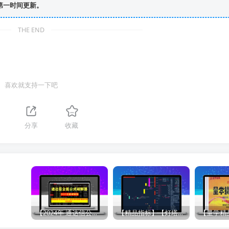
第一时间更新。
THE END
喜欢就支持一下吧
分享
收藏
【2024年 通达信公式解密器全能版】通达信指标公式密码解密器，全能版（无需卡密，不限电脑）原创独家
【精品指标】【灯塔竞价 七宝妙树 资金1号 龙年1号池】四合一完整版（众筹系列）