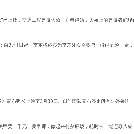
建狂魔”已上线，交通工程建设火热。新春伊始，大桥上的建设者们
发文：自3月1日起，京东将逐步为京东外卖全职骑手缴纳五险一金
哪吒2》宣布延长上映至3月30日。创作团队宣布停止所有对外采访
空爪”美甲要上千元。美甲师：做起来特别麻烦，耗时长，能还原八