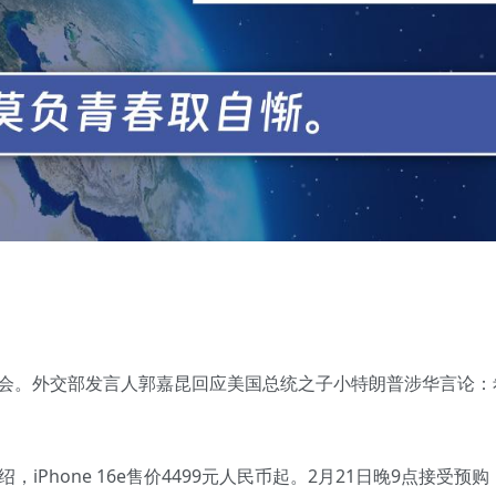
行记者会。外交部发言人郭嘉昆回应美国总统之子小特朗普涉华言论
网介绍，iPhone 16e售价4499元人民币起。2月21日晚9点接受预购