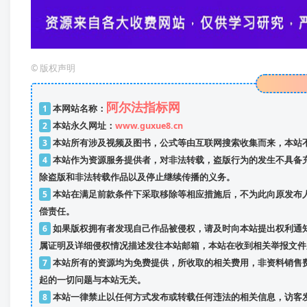
©
版权声明
阿尔法指标网
1
本网站名称：
2
本站永久网址：
www.guxue8.cn
3
本站所有涉及视频及图书，公式等由互联网搜索收集而来，本站不
4
本站作为资源服务提供者，对非法转载，盗版行为的发生不具备
除盗版和非法转载作品以及停止继续传播的义务。
5
本站在满足前款条件下采取移除等相应措施后，不为此向原发布
偿责任。
6
如果版权拥有者发现自己作品被侵权，请及时向本站提出权利通知
属证明及详细侵权情况描述发往本站邮箱，本站在收到相关举报文件
7
本站所有的资源均为免费提供，所收取的相关费用，非资料销售
起的一切问题与本站无关。
8
本站一律禁止以任何方式发布或转载任何违法的相关信息，访客