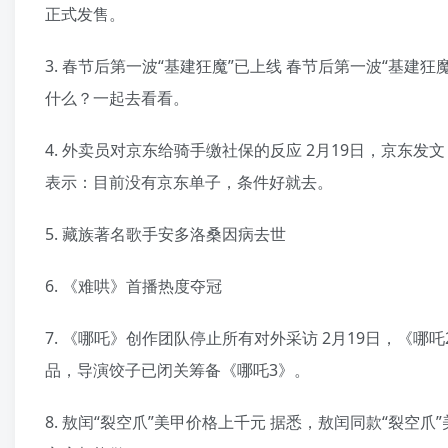
正式发售。
3. 春节后第一波“基建狂魔”已上线 春节后第一波“基
什么？一起去看看。
4. 外卖员对京东给骑手缴社保的反应 2月19日，京东
表示：目前没有京东单子，条件好就去。
5. 藏族著名歌手安多洛桑因病去世
6. 《难哄》首播热度夺冠
7. 《哪吒》创作团队停止所有对外采访 2月19日，《
品，导演饺子已闭关筹备《哪吒3》。
8. 敖闰“裂空爪”美甲价格上千元 据悉，敖闰同款“裂