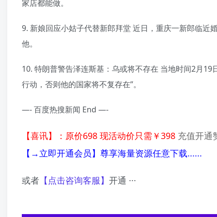
家店都能做。
9. 新娘回应小姑子代替新郎拜堂 近日，重庆一新郎临
他。
10. 特朗普警告泽连斯基：乌或将不存在 当地时间2月
行动，否则他的国家将不复存在”。
—- 百度热搜新闻 End —-
【喜讯】：原价698 现活动价只需￥398
充值开通赞
【→立即开通会员】尊享海量资源任意下载......
或者
【点击咨询客服】
开通 ···