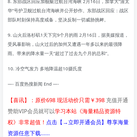
8. 东部战区回应加舰艇过航台湾海峡 2月16日，加拿大“渥太
华”号护卫舰过航台湾海峡并公开炒作。东部战区回应：战区
部队时刻保持高度戒备，坚决反制一切威胁挑衅。
9. 山火后洛杉矶1天下完9个月的雨 2月16日，据美媒报道，
受风暴影响，山火过后的加州又遭遇一年多以来的最强降
雨。带来的降水量一天“超过了过去九个月的总和”。
10. 冷空气发力 多地降温超10摄氏度
—- 百度热搜新闻 End —-
【喜讯】：原价698 现活动价只需￥398
充值开通
赞助VIP会员就可以
学习本站《海量精品资源特
权》非常超值！
点击【→立即开通会员】尊享海量
资源任意下载......