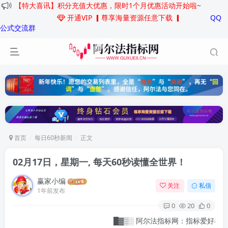
【特大喜讯】积分充值大优惠，限时1个月优惠活动开始啦~
开通VIP
▎尊享海量资源任意下载 ▎
QQ
公式交流群
首页
每日60秒新闻
正文
02月17日，星期一, 每天60秒读懂全世界！
赢家小编
关注
私信
1年前发布
0
20
0
█▓▒░ 阿尔法指标网：指标爱好者的乐园，快