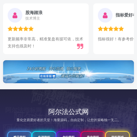
股海踏浪
指标爱好者
技术博主
更新频率非常高，精准复盘有据可依，技术
指标很好！有参考价
支持也很及时！
阿尔法指标网
阿尔法指标网
阿尔法指标网
阿尔法指标网
阿尔法指标网
阿尔法指标网
阿尔法指标网
阿尔法指标网
阿
阿尔法指标网
阿尔法指标网
阿尔法指标网
阿
尔
法
指
阿尔法指
阿尔法指标网
阿尔法公式网
阿尔法指标网
阿
尔
指
阿
尔
指
阿尔法指标网
尔
标网
阿
尔
法
指
指
网
阿
尔
指
阿尔法指标网
阿尔法指标网
法
量化交易爱好者的天堂！海量源码，自由定制，让您的策略独一无二。
阿尔
标
网
阿
尔
法
指
标
阿
阿尔法
标
网
精品指标
实战指标
金钻指标
竞价指标
指标商城