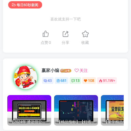
每日60秒新闻
喜欢就支持一下吧
点赞
0
分享
收藏
赢家小编
关注
43
681
13
108
91.1W+
【2024年 通达信公式解密器全能版】通达信指标公式密码解密器，全能版（无需卡密，不限电脑）原创独家
【精品指标】【灯塔竞价 七宝妙树 资金1号 龙年1号池】四合一完整版（众筹系列）