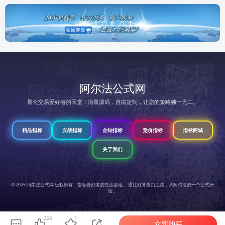
阿尔法指标网
阿尔法
阿
尔
法
指
标
阿
尔
法
指
标
阿
尔
法
指
标
阿
阿尔法指
阿尔法指标网
阿
阿尔
阿尔法公式网
阿尔法指标网
阿尔法指标网
阿
尔
法
标
尔
阿尔法
指标网
阿尔法指标网
网
阿尔法指标网
标网
阿尔法指标网
量化交易爱好者的天堂！海量源码，自由定制，让您的策略独一无二。
网
阿
尔
法
标
法
网
指标网
尔
阿尔法指标网
阿尔法指标网
法指
阿
尔
法
标
指
阿
阿尔法指标网
阿尔法指标
阿
尔
指
阿尔法指标网
精品指标
实战指标
金钻指标
竞价指标
指标商城
阿尔法指标
阿尔法
阿尔法指标网
指
阿尔法指标网
阿尔法指标网
阿尔法指标网
阿尔法指标网
阿尔法指
法
阿尔法指标网
阿
尔
法
标
网
标网
指
尔
关于我们
阿
尔
法
指
标
阿
尔
法
指
标
指标网
网
法
阿尔法指标网
阿
网
阿尔法指标网
标网
阿
尔
法
标
阿尔法指标网
阿尔
指
法
阿尔法指标
阿
尔
法
指
标
网
网
阿尔法指标网
阿尔法指标网
阿尔法指标网
© 2025 阿尔法公式网 版权所有 | 指标爱好者的交流基地， 通往财务自由之路，从阿尔法的一个公式开
阿尔法指标网
始。
标
网
尔
阿尔法指标网
网
阿尔法指标网
阿尔法指标网
指
阿尔法指标网
阿
尔
法
指
标
标
法指
网
225
1
立即购买