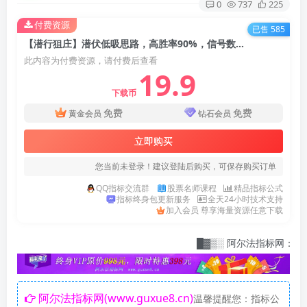
0
737
225
付费资源
已售 585
【潜行狙庄】潜伏低吸思路，高胜率90%，信号数量适中 （近一月胜率100% ）几乎都是大肉 手机电脑通用无未来函数【众筹指标系列】
此内容为付费资源，请付费后查看
19.9
下载币
免费
免费
黄金会员
钻石会员
立即购买
您当前未登录！建议登陆后购买，可保存购买订单
QQ指标交流群
股票名师课程
精品指标公式
指标终身包更新服务
全天24小时技术支持
加入会员 尊享海量资源任意下载
█▓▒░ 阿尔法指标网：指标爱好者的乐园，快
阿尔法指标网(www.guxue8.cn)
温馨提醒您：指标公