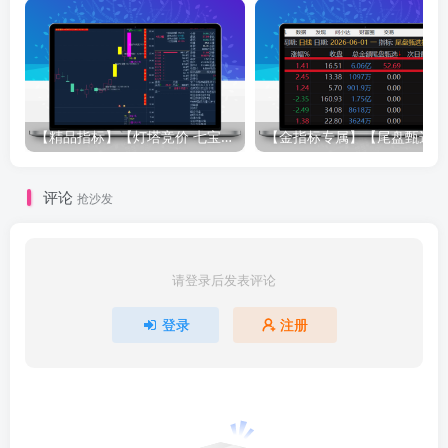
【精品指标】【灯塔竞价 七宝妙树 资金1号 龙年1号池】四合一完整版（众筹系列）
【金指标专属
评论
抢沙发
请登录后发表评论
登录
注册