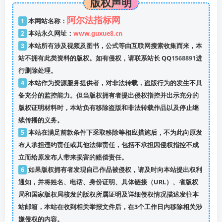
版权声明
阿尔法指标网
1
本网站名称：
2
本站永久网址：
www.guxue8.cn
3
本站所有涉及视频及图书，公式等由互联网搜索收集而来，本
站不拥有此类资料的版权。如有侵权，请联系站长 QQ
1568891
进
行删除处理。
4
本站作为资源服务提供者，对非法转载，盗版行为的发生不具
备充分的监控能力。但当版权拥有者提出侵权指控并出示充分的
版权证明材料时，本站负有移除盗版和非法转载作品以及停止继
续传播的义务。
5
本站在满足前款条件下采取移除等相应措施后，不为此向原发
布人承担违约责任或其他法律责任，包括不承担因侵权指控不成
立而给原发布人带来损害的赔偿责任。
6
如果版权拥有者发现自己作品被侵权，请及时向本站提出权利
通知，并将姓名、电话、身份证明、具体链接（URL）、省版权
局和国家版权局核发的版权所属证明及详细侵权情况描述发往本
站邮箱，本站在收到相关举报文件后，在3个工作日内移除相关涉
嫌侵权的内容。