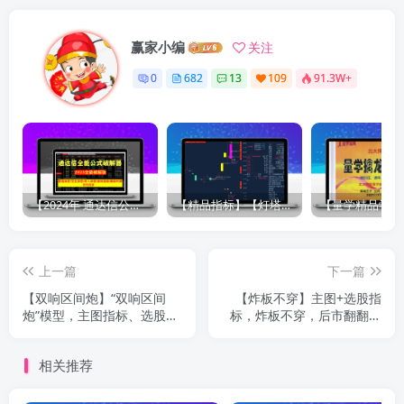
赢家小编
关注
0
682
13
109
91.3W+
【2024年 通达信公式解密器全能版】通达信指标公式密码解密器，全能版（无需卡密，不限电脑）原创独家
【精品指标】【灯塔竞价 七宝妙树 资金1号 龙年1号池】四合一完整版（众筹系列）
上一篇
下一篇
【双响区间炮】“双响区间
【炸板不穿】主图+选股指
炮”模型，主图指标、选股指
标，炸板不穿，后市翻翻，
标，信号少但精！3年胜率为
今年胜率100%
100%！
相关推荐