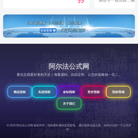
阿尔法指标网
阿尔法指标网
阿
尔
法
指
标
阿尔法指标网
阿尔法指标网
阿
阿
阿尔法公式网
阿尔法指
阿尔法指标网
尔
阿尔法指标网
阿尔法指标网
阿尔法指标网
阿尔法指标网
阿尔
量化交易爱好者的天堂！海量源码，自由定制，让您的策略独一无二。
标网
阿尔法指标网
阿尔法
尔
阿尔法指标网
阿尔法
阿尔
法指
阿尔法指标网
阿
尔
法
指
标
精品指标
实战指标
金钻指标
竞价指标
指标商城
阿
阿尔
阿
尔
法
指
标
指标网
阿
指标网
阿
尔
法
指
标
法
阿尔法指标网
阿尔法指标网
网
阿尔法指标网
关于我们
标网
法指
阿
尔
阿
尔
法
标
阿尔法
阿尔法指标网
法指
阿尔法指
阿尔法指标网
尔
阿
尔
阿尔法指标网
网
指
法
阿
尔
法
指
标
阿尔法指标网
阿尔法指
阿尔法指标网
标网
阿
尔
法
指
标
阿尔法指标网
© 2025 阿尔法公式网 版权所有 | 指标爱好者的交流基地， 通往财务自由之路，从阿尔法的一个公式开
标网
阿尔法
尔
阿尔法指标网
阿尔法指
阿尔法指标网
始。
阿尔法指标网
法