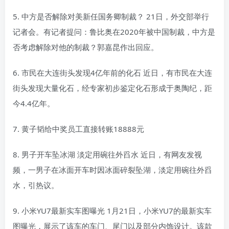
5. 中方是否解除对美新任国务卿制裁？ 21日，外交部举行
记者会。有记者提问：鲁比奥在2020年被中国制裁，中方是
否考虑解除对他的制裁？郭嘉昆作出回应。
6. 市民在大连街头发现4亿年前的化石 近日，有市民在大连
街头发现大量化石，经专家初步鉴定化石形成于奥陶纪，距
今4.4亿年。
7. 黄子韬给中奖员工直接转账18888元
8. 男子开车坠冰湖 淡定用碗往外舀水 近日，有网友发视
频，一男子在冰面开车时因冰面碎裂坠湖，淡定用碗往外舀
水，引热议。
9. 小米YU7最新实车图曝光 1月21日，小米YU7的最新实车
图曝光，展示了该车的车门、尾门以及部分内饰设计。该款