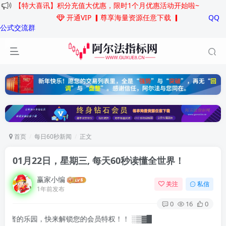
【特大喜讯】积分充值大优惠，限时1个月优惠活动开始啦~
开通VIP
▎尊享海量资源任意下载 ▎
QQ
公式交流群
首页
每日60秒新闻
正文
01月22日，星期三, 每天60秒读懂全世界！
赢家小编
关注
私信
1年前发布
0
16
0
乐园，快来解锁您的会员特权！！ ░▒▓█