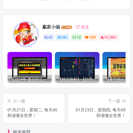
赢家小编
关注
43
682
13
109
91.4W+
【2024年 通达信公式解密器全能版】通达信指标公式密码解密器，全能版（无需卡密，不限电脑）原创独家
【精品指标】【灯塔竞价 七宝妙树 资金1号 龙年1号池】四合一完整版（众筹系列）
上一篇
下一篇
01月21日，星期二, 每天60
01月23日，星期四, 每天60
秒读懂全世界！
秒读懂全世界！
相关推荐