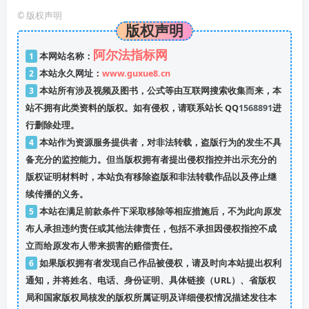
©
版权声明
版权声明
阿尔法指标网
1
本网站名称：
2
本站永久网址：
www.guxue8.cn
3
本站所有涉及视频及图书，公式等由互联网搜索收集而来，本
站不拥有此类资料的版权。如有侵权，请联系站长 QQ
1568891
进
行删除处理。
4
本站作为资源服务提供者，对非法转载，盗版行为的发生不具
备充分的监控能力。但当版权拥有者提出侵权指控并出示充分的
版权证明材料时，本站负有移除盗版和非法转载作品以及停止继
续传播的义务。
5
本站在满足前款条件下采取移除等相应措施后，不为此向原发
布人承担违约责任或其他法律责任，包括不承担因侵权指控不成
立而给原发布人带来损害的赔偿责任。
6
如果版权拥有者发现自己作品被侵权，请及时向本站提出权利
通知，并将姓名、电话、身份证明、具体链接（URL）、省版权
局和国家版权局核发的版权所属证明及详细侵权情况描述发往本