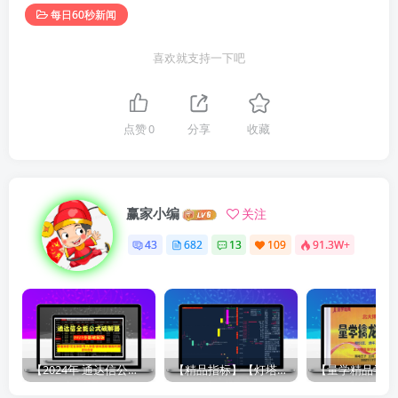
每日60秒新闻
喜欢就支持一下吧
点赞
0
分享
收藏
赢家小编
关注
43
682
13
109
91.3W+
【2024年 通达信公式解密器全能版】通达信指标公式密码解密器，全能版（无需卡密，不限电脑）原创独家
【精品指标】【灯塔竞价 七宝妙树 资金1号 龙年1号池】四合一完整版（众筹系列）