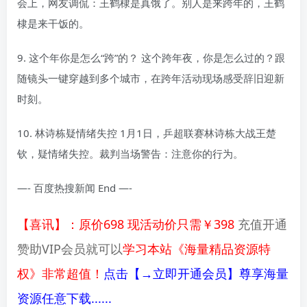
会上，网友调侃：王鹤棣是真饿了。别人是来跨年的，王鹤
棣是来干饭的。
9. 这个年你是怎么“跨”的？ 这个跨年夜，你是怎么过的？跟
随镜头一键穿越到多个城市，在跨年活动现场感受辞旧迎新
时刻。
10. 林诗栋疑情绪失控 1月1日，乒超联赛林诗栋大战王楚
钦，疑情绪失控。裁判当场警告：注意你的行为。
—- 百度热搜新闻 End —-
【喜讯】：原价698 现活动价只需￥398
充值开通
赞助VIP会员就可以
学习本站《海量精品资源特
权》非常超值！
点击【→立即开通会员】尊享海量
资源任意下载......