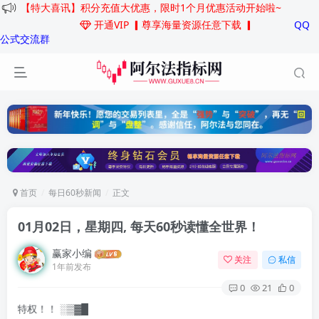
【特大喜讯】积分充值大优惠，限时1个月优惠活动开始啦~
开通VIP
▎尊享海量资源任意下载 ▎
QQ
公式交流群
首页
每日60秒新闻
正文
01月02日，星期四, 每天60秒读懂全世界！
赢家小编
关注
私信
1年前发布
0
21
0
！ ░▒▓█