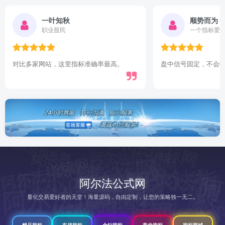
一叶知秋
顺势而为
职业股民
一个指标爱
对比多家网站，这里指标准确率最高。
盘中信号固定，不会
阿尔法指标网
阿尔法指标网
阿尔法指标网
阿尔法指标网
阿尔法指标网
阿
阿尔法指标网
阿尔法指标网
阿尔法指标网
阿
尔
法
指
标
阿
尔
法
指
阿尔法指标网
阿尔法指标网
阿尔法公式网
阿
阿尔法指标网
阿尔法指标网
尔
阿
阿尔法指标网
阿尔法指标网
阿尔法指标网
阿尔法指标网
量化交易爱好者的天堂！海量源码，自由定制，让您的策略独一无二。
标
网
阿尔法指标网
阿
尔
法
标
阿尔法指标网
阿尔法指标网
法
阿
尔
指
阿
阿尔法指标
阿尔法指标网
指
精品指标
实战指标
金钻指标
竞价指标
指标商城