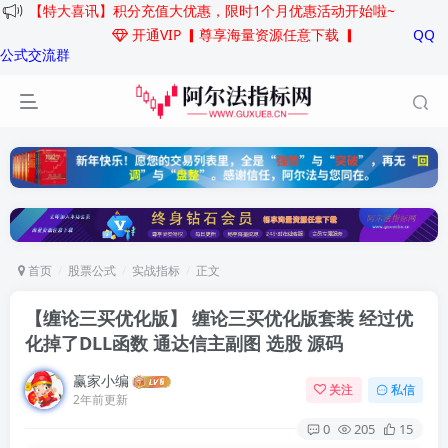
【特大喜讯】积分充值大优惠，限时1个月优惠活动开始啦~
开通VIP
▎尊享海量资源任意下载 ▎
QQ
公式交流群
首页
股票公式
实战指标
正文
【缠论三买优化版】 缠论三买优化版套装 经过优
化掉了DLL函数 通达信主副图 选股 源码
赢家小编
关注
私信
2年前更新
0
205
15