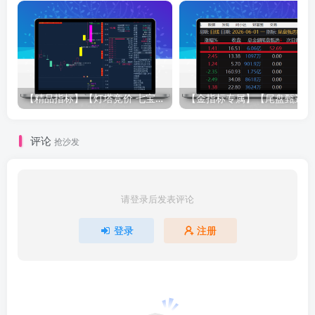
【精品指标】【灯塔竞价 七宝妙树 资金1号 龙年1号池】四合一完整版（众筹系列）
【金指标专属
评论
抢沙发
请登录后发表评论
登录
注册