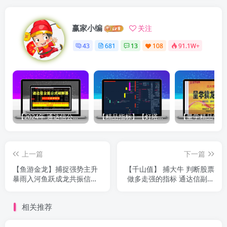
赢家小编
关注
43
681
13
108
91.1W+
【2024年 通达信公式解密器全能版】通达信指标公式密码解密器，全能版（无需卡密，不限电脑）原创独家
【精品指标】【灯塔竞价 七宝妙树 资金1号 龙年1号池】四合一完整版（众筹系列）
上一篇
下一篇
【鱼游金龙】捕捉强势主升
【千山值】 捕大牛 判断股票
暴雨入河鱼跃成龙共振信号
做多走强的指标 通达信副图
信号不飘逸 通达信手机电脑
选股源码
通用
相关推荐