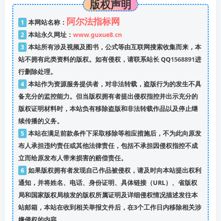
版权声明
阿尔法指标网
1
本网站名称：
2
本站永久网址：
www.guxue8.cn
3
本站所有涉及视频及图书，公式等由互联网搜索收集而来，本
站不拥有此类资料的版权。如有侵权，请联系站长 QQ
1568891
进
行删除处理。
4
本站作为资源服务提供者，对非法转载，盗版行为的发生不具
备充分的监控能力。但当版权拥有者提出侵权指控并出示充分的
版权证明材料时，本站负有移除盗版和非法转载作品以及停止继
续传播的义务。
5
本站在满足前款条件下采取移除等相应措施后，不为此向原发
布人承担违约责任或其他法律责任，包括不承担因侵权指控不成
立而给原发布人带来损害的赔偿责任。
6
如果版权拥有者发现自己作品被侵权，请及时向本站提出权利
通知，并将姓名、电话、身份证明、具体链接（URL）、省版权
局和国家版权局核发的版权所属证明及详细侵权情况描述发往本
站邮箱，本站在收到相关举报文件后，在3个工作日内移除相关涉
嫌侵权的内容。