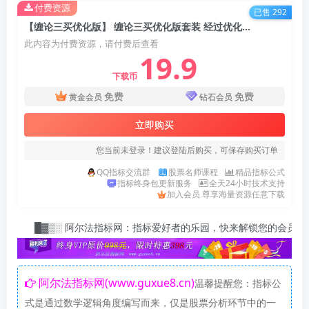
付费资源
已售 292
【缠论三买优化版】 缠论三买优化版套装 经过优化掉了DLL函数 通达信主副图 选股 源码
此内容为付费资源，请付费后查看
19.9
下载币
免费
免费
黄金会员
钻石会员
立即购买
您当前未登录！建议登陆后购买，可保存购买订单
QQ指标交流群
股票名师课程
精品指标公式
指标终身包更新服务
全天24小时技术支持
加入会员 尊享海量资源任意下载
▓▒░ 阿尔法指标网：指标爱好者的乐园，快来解锁您的会员特权！！ ░▒
阿尔法指标网(www.guxue8.cn)
温馨提醒您：指标公
式是通过数学逻辑角度编写而来，仅是股票分析环节中的一