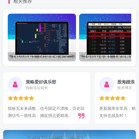
相关推荐
【精品指标】【灯塔竞价 七宝妙树 资金1号 龙年1号池】四合一完整版（众筹系列）
【金指标专属
股海踏浪
指标爱好者
技术博主
更新频率非常高，精准复盘有据可依，技术
指标很好！有参考价
支持也很及时！