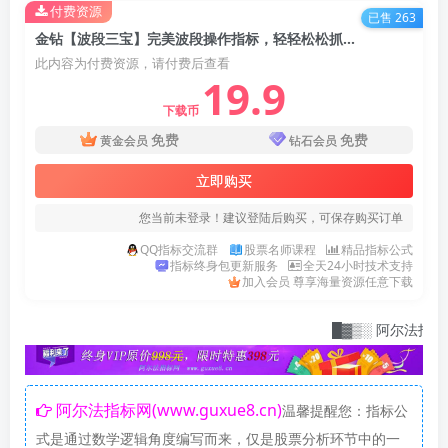
付费资源
已售 263
金钻【波段三宝】完美波段操作指标，轻轻松松抓牛股！指标源码
此内容为付费资源，请付费后查看
19.9
下载币
免费
免费
黄金会员
钻石会员
立即购买
您当前未登录！建议登陆后购买，可保存购买订单
QQ指标交流群
股票名师课程
精品指标公式
指标终身包更新服务
全天24小时技术支持
加入会员 尊享海量资源任意下载
█▓▒░ 阿尔法指标网：指标
阿尔法指标网(www.guxue8.cn)
温馨提醒您：指标公
式是通过数学逻辑角度编写而来，仅是股票分析环节中的一