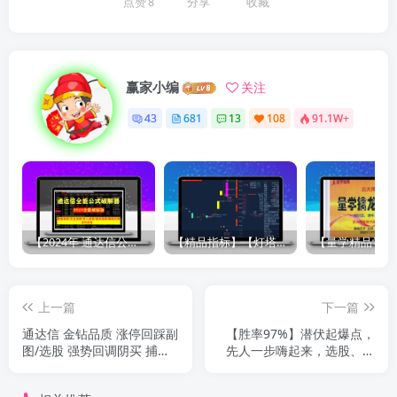
点赞
8
分享
收藏
赢家小编
关注
43
681
13
108
91.1W+
【2024年 通达信公式解密器全能版】通达信指标公式密码解密器，全能版（无需卡密，不限电脑）原创独家
【精品指标】【灯塔竞价 七宝妙树 资金1号 龙年1号池】四合一完整版（众筹系列）
上一篇
下一篇
通达信 金钻品质 涨停回踩副
【胜率97%】潜伏起爆点，
图/选股 强势回调阴买 捕捉
先人一步嗨起来，选股、副
涨停10% 源码
图，源码 (原指标售价1800
元)