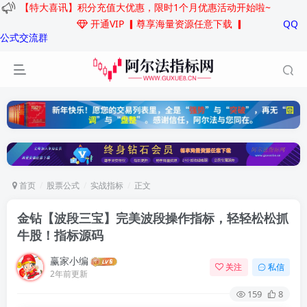
【特大喜讯】积分充值大优惠，限时1个月优惠活动开始啦~
开通VIP
▎尊享海量资源任意下载 ▎
QQ
公式交流群
首页
股票公式
实战指标
正文
金钻【波段三宝】完美波段操作指标，轻轻松松抓
牛股！指标源码
赢家小编
关注
私信
2年前更新
159
8