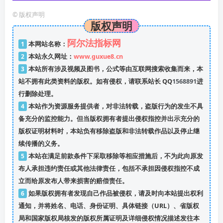
©
版权声明
版权声明
阿尔法指标网
1
本网站名称：
2
本站永久网址：
www.guxue8.cn
3
本站所有涉及视频及图书，公式等由互联网搜索收集而来，本
站不拥有此类资料的版权。如有侵权，请联系站长 QQ
1568891
进
行删除处理。
4
本站作为资源服务提供者，对非法转载，盗版行为的发生不具
备充分的监控能力。但当版权拥有者提出侵权指控并出示充分的
版权证明材料时，本站负有移除盗版和非法转载作品以及停止继
续传播的义务。
5
本站在满足前款条件下采取移除等相应措施后，不为此向原发
布人承担违约责任或其他法律责任，包括不承担因侵权指控不成
立而给原发布人带来损害的赔偿责任。
6
如果版权拥有者发现自己作品被侵权，请及时向本站提出权利
通知，并将姓名、电话、身份证明、具体链接（URL）、省版权
局和国家版权局核发的版权所属证明及详细侵权情况描述发往本