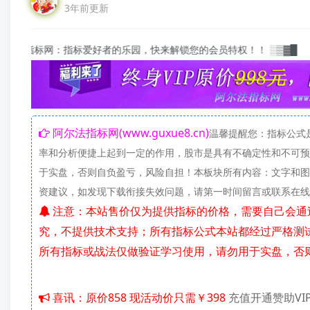
3年前更新
指标爱好者的乐园，快来解锁您的会员特权！！ ░▒▓█
阿尔法指标网(www.guxue8.cn)
温馨提醒您：指标公式
率和分析便捷上起到一定的作用，股市是具有不确定性和不可预
于实盘，否则自负盈亏，风险自担！本板块所有内容：文字和图
资建议，如发现下载衔接失效问题，请第一时间留言或联系在
注意：本站售价仅为提供指标的价格，需要自己会通过百度网盘下载资料，新建公式，导入指标或股票池；使用方法自己研
究，不提供技术支持；所有指标公式本站都经过严格测
所有指标或战法仅做验证学习使用，请勿用于实盘，否
喜讯：原价858 现活动价只需￥398
充值开通赞助VI