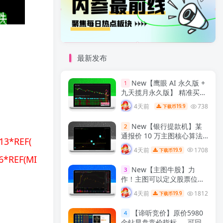
最新发布
New
【鹰眼 AI 永久版 +
1
九天揽月永久版】 精准买卖
拐点 九维共振过滤假信号
4天前
738
19.9
下载币
通达信双指标完整分析与实
战用法 解密
【实战指标系
New
【银行提款机】某
2
列】
通报价 10 万主图核心算法
13*REF(
｜雷同同源复刻版，核心交
4天前
1708
19.9
下载币
易信号逻辑一致，通达信主
6*REF(MI
图指标！
【实战指标系列】
New
【主图牛股】力
3
作！主图可以定义股票位置
高低，定义是否牛股《通达
4天前
1812
19.9
下载币
信主图，源码无加密》！
【实战指标系列】
【谛听竞价】原价5980
4
金钻早盘竞价指标 、 可回