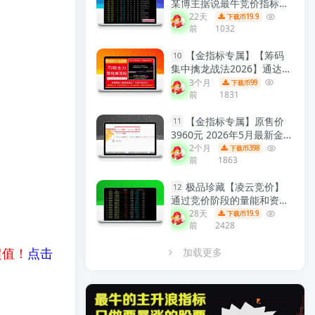
某博主据说最牛竞价指标组
合 效果极佳 6个指标合共振
22天
19.9
下载币
前
1032
早盘竞价排序 副图源码
【实
战指标系列】
【金指标专属】【筹码
10
集中擒龙战法2026】通达信
龙头战法主力筹码集中控盘
3个月
99
下载币
前
1831
指标公式牛股启动中长线波
段操作精品指标
【金指标系
【金指标专属】原售价
列】
11
3960元 2026年5月最新金钻
【震荡突破】 捕捉创业板科
2个月
398
下载币
前
1863
创板20厘米涨停启动点 回避
无效交易，回避下跌震荡阶
极品珍藏【凌云竞价】
段，无未来函数 手机电脑端
12
通过竞价阶段的量能和资金
适用！
【金指标系列】
流向分析，捕捉开盘前主力
28天
19.9
下载币
前
2428
资金介入信号 识别短线强势
股！
【众筹指标系列】
超值！
点击
加载更多