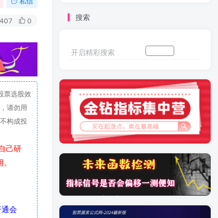
私信
搜索
407
0
开启精彩搜索
加入会员
搜索文章
股票选股效
，请勿用
不构成投
用。
开通会