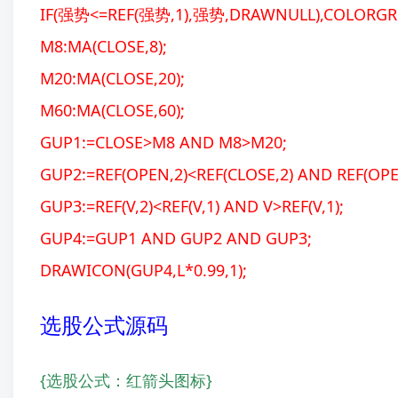
IF(强势<=REF(强势,1),强势,DRAWNULL),COLORGR
M8:MA(CLOSE,8);
M20:MA(CLOSE,20);
M60:MA(CLOSE,60);
GUP1:=CLOSE>M8 AND M8>M20;
GUP2:=REF(OPEN,2)<REF(CLOSE,2) AND REF(OP
GUP3:=REF(V,2)<REF(V,1) AND V>REF(V,1);
GUP4:=GUP1 AND GUP2 AND GUP3;
DRAWICON(GUP4,L*0.99,1);
选股公式源码
{选股公式：红箭头图标}