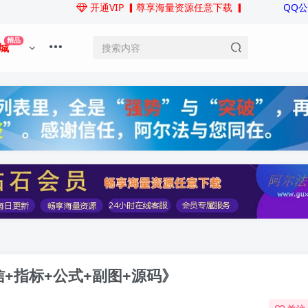
开通VIP
▎尊享海量资源任意下载 ▎
QQ
精品
城
信+指标+公式+副图+源码》