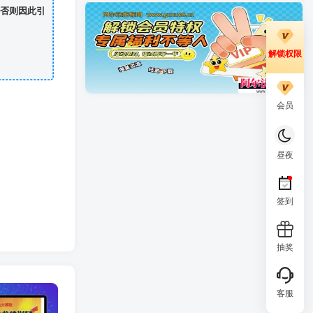
否则因此引
解锁权限
会员
昼夜
签到
抽奖
客服