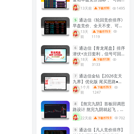
测历史数据、信号全天不变
13天前
1495
99
下载币
、手机电脑通用、 源码开
放、 可永久使用！
【金指标
通达信《轮回竞价排序》
5
系列】
早盘竞价、全天不变、可回
测历史！源码开放，永久使
13天
19.9
下载币
前
1119
用！
【众筹指标系列】
通达信【青龙尾盘】排序
6
潜伏+次日套利，信号可回
看，超短策略！专为尾盘排
18天
138
下载币
前
3133
序定制！实现“今买明卖”的
超短线套利！
【金指标系
通达信金钻【2026玄天
列】
7
九界】优化版 尾买思路●阴
线擒妖 聚焦尾盘阴线买入
1个月
39.9
下载币
前
1247
次日出场的T+1短线策略副
图选股 手机电脑通用
【金指
【熬完九阴】首板回调思
标系列】
8
路设计 熬完九阴就起飞，短
线低吸信号工具 通达信主图
22天前
702
19.9
下载币
附图选股全套指标!
【实战指
标系列】
通达信【凡人竞价排序】
9