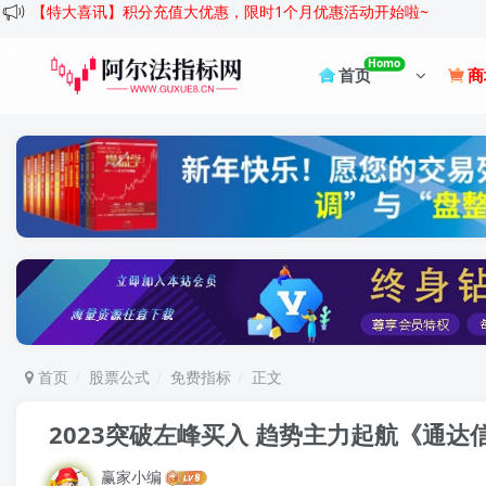
【特大喜讯】积分充值大优惠，限时1个月优惠活动开始啦~
Homo
首页
商
首页
股票公式
免费指标
正文
2023突破左峰买入 趋势主力起航《通达
赢家小编