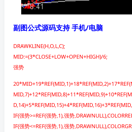
副图公式源码支持 手机/电脑
DRAWKLINE(H,O,L,C);
MID:=(3*CLOSE+LOW+OPEN+HIGH)/6;
强势
20*MID+19*REF(MID,1)+18*REF(MID,2)+17*REF(M
MID,7)+12*REF(MID,8)+11*REF(MID,9)+10*REF(M
D,14)+5*REF(MID,15)+4*REF(MID,16)+3*REF(MID
IF(强势>=REF(强势,1),强势,DRAWNULL),COLORRE
IF(强势<=REF(强势,1),强势,DRAWNULL),COLORGR