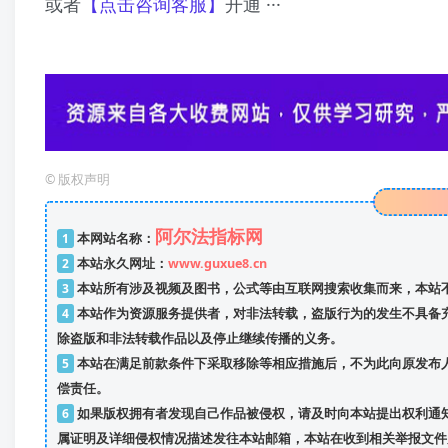
或者
【点击咨询客服】
开通 ···
©
版权声明
阿尔法指标网
1
本网站名称：
2
本站永久网址：
www.guxue8.cn
3
本站所有涉及视频及图书，公式等由互联网搜索收集而来，本站不
4
本站作为资源服务提供者，对非法转载，盗版行为的发生不具备
除盗版和非法转载作品以及停止继续传播的义务。
5
本站在满足前款条件下采取移除等相应措施后，不为此向原发布
偿责任。
6
如果版权拥有者发现自己作品被侵权，请及时向本站提出权利通知
属证明及详细侵权情况描述发往本站邮箱，本站在收到相关举报文件