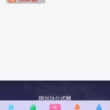
【2024年 通达信公式解密器全能版】通达信指标公式密码解密器，全能版（无需卡密，不限电脑）
Hot
3年前
8979
阿尔法指标网
阿尔法指标网
阿尔法指标网
阿尔法指标网
阿尔法指标网
阿尔法指标网
阿尔法指标网
阿尔法指标网
阿尔法指标网
阿
尔
指
阿尔法指标网
阿
尔
法
标
阿尔法公式网
阿尔
阿尔法指标网
阿尔法指标网
阿尔法指标网
阿尔
指
网
网
量化交易爱好者的天堂！海量源码，自由定制，让您的策略独一无二。
指标网