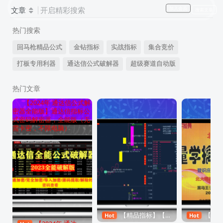
文章
开启精彩搜索
加入会员
搜索文章
热门搜索
回马枪精品公式
金钻指标
实战指标
集合竞价
打板专用利器
通达信公式破解器
超级赛道自动版
热门文章
Hot
【2024年 通达信公式解
Hot【精品指标】【灯塔竞
Hot【量学精
密器全能版】通达信指标公
价 七宝妙树 资金1号 龙年1
王子2012年-2
式密码解密器，全能版（无
号池】四合一完整版（众筹
学特训班全集
需卡密，不限电脑）
原创独
系列）阿尔法指标网-提供金
学习教程阿尔
家阿尔法指标网-提供金钻指
钻指标以及精品亲测实战指
金钻指标以及
标以及精品亲测实战指标公
标公式，汇集各大股市名师
指标公式，汇
式，汇集各大股市名师高手
高手教程、股市战法交流
师高手教程、
教程、股市战法交流等.....阿
等.....阿尔法指标网">
等.....阿尔法
尔法指标网">
【精品指标】【灯塔竞价 七宝妙树 资金1号 龙年1号池】四合一完整版（众筹系列）
【量学精品学习】黑马王子2012年
Hot
Hot