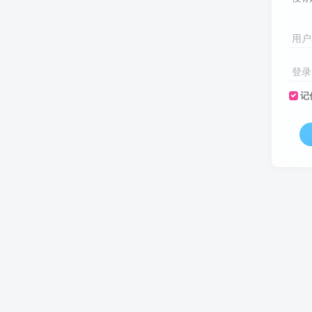
用户
登录
记