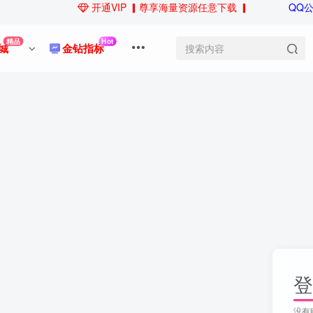
开通VIP
▎尊享海量资源任意下载 ▎
QQ
精品
Hot
城
金钻指标
登
没有