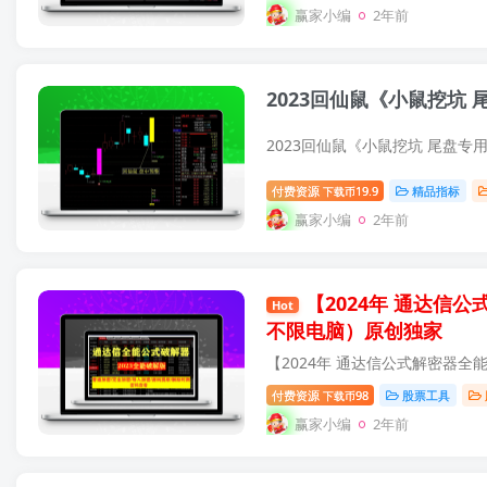
赢家小编
2年前
2023回仙鼠《小鼠挖坑
付费资源
19.9
精品指标
下载币
赢家小编
2年前
【2024年 通达
Hot
不限电脑）
原创独家
付费资源
98
股票工具
下载币
赢家小编
2年前