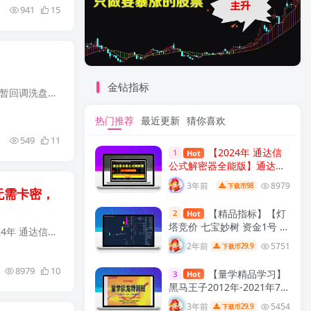
941
15
金钻指标
2023回仙鼠《小鼠挖坑 尾盘专用打分第1》原创设计精选 一、回仙鼠设计原理：一波行情上升趋势途中短暂回调洗盘挖坑后 启动回仙信号 是以自动扑捉符合近期活跃个股为主选标地 所扑捉的主力对象又...
热门推荐
最近更新
猜你喜欢
549
11
【2024年 通达信
1
Hot
公式解密器全能版】通达信
指标公式密码解密器，全能
3年前
8979
98
下载币
无需卡密，
版（无需卡密，不限电脑）
原创独家
【精品指标】【灯
2
Hot
塔竞价 七宝妙树 资金1号 龙
【2024年 通达信公式解密器全能版】通达信指标公式密码解密器，全能版（无需卡密，不限电脑） 【2024年 通达信公式解密器全能版】 原价: 3698元 现在只售98元 普通加密/完全加密/导入加...
年1号池】四合一完整版
2年前
5751
29.9
下载币
（众筹系列）
8979
10
【量学精品学习】
3
Hot
黑马王子2012年-2021年7月
量学特训班全集精选 量学特
3年前
5454
29.9
下载币