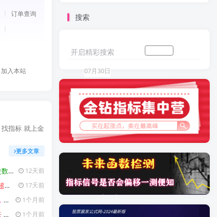
发布
章
【银行提款机】某通报价 10 万主图...
日
08月
订单查询
搜索
布
文章
【主图牛股】力作！主图可以定义股票位...
03日
08月
章
加入本站
08月02日
03日
加入本站
07月30日
开启精彩搜索
加入会员
搜索文章
加入本站
07月30日
加入本站
07月27日
米
加入本站
07月27日
发布
【谛听竞价】原价5980 金钻早盘竞...
07月
布
文章
通达信《轮回竞价排序》早盘竞价、全天...
25日
07月
章
发布
通达信【青龙尾盘】排序潜伏+次日套利...
07月
25日
 找指标 就上金
文章
发布
【熬完九阴】首板回调思路设计 熬完九...
07月
20日
文章
16日
更多文章
使用！
【金
12天前
利！
【金指标
17天前
测！
1个月前
通用
【金
1个月前