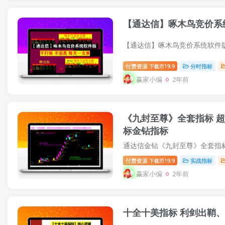
【通达信】啄木鸟竞价系统
付费资源
19.9
分时指标
下载币
赢家小编
2年前
《九封至尊》全套指标 超级盘中资金版 涨停打板 资金打分排名 盘中尾盘专用 通达信星级指
标金钻指标
付费资源
19.9
实战指标
下载币
赢家小编
2年前
十全十美指标 利剑出鞘