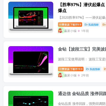
【胜率97%】潜伏起爆点
爆点
【2020胜率97%】——潜伏起
付费资源
9.9
实战指标
下载币
赢家小编
1年前
金钻【波段三宝】完美波
付费资源
19.9
实战指标
下载币
赢家小编
2年前
通达信 金钻品质 涨停回踩