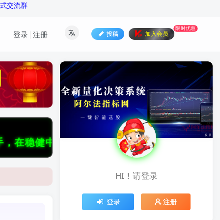
公式交流群
限时优惠
投稿
加入会员
登录
注册
把握机遇，于长虹里收获圆满！！阿尔法网精选指
HI！请登录
加入本站
08月05日
加入本站
08月05日
登录
注册
加入本站
08月04日
发布文
【鹰眼 AI 永久版 + 九天揽月永...
08月03