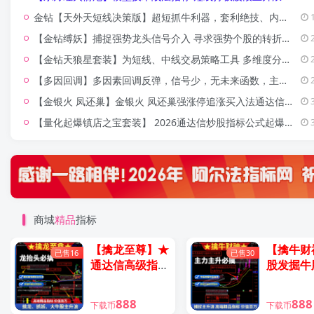
金钻【天外天短线决策版】超短抓牛利器，套利绝技、内行股民必备！专门为喜欢做超短线和短线的内行及高手股民朋友们打造的一款新型套利系统,适合超短线和短线操作！【众筹指标系列】
【金钻缚妖】捕捉强势龙头信号介入 寻求强势个股的转折反弹点 短线高胜经典 实战性强全套指标【众筹指标系列】
【金钻天狼星套装】为短线、中线交易策略工具 多维度分析股票走势 抓妖股手机电脑版 全套指标源码（通达信 ）【众筹指标系列】
【多因回调】多因素回调反弹，信号少，无未来函数，主图/副图/选股指标源码，手机电脑通用【众筹指标系列】
【金银火 凤还巢】金银火 凤还巢强涨停追涨买入法通达信龙头选股起爆 量化模型技术指标全套 2026爆款指标【众筹指标系列】
【量化起爆镇店之宝套装】 2026通达信炒股指标公式起爆量化模型 波段买卖点量化短线主升浪启动公式电脑手机均可使用【众筹指标系列】
商城
精品
指标
【擒龙至尊】★
【擒牛财
已售16
已售30
通达信高级指标
股发掘牛
老师★赚钱十拿
牛抬头主
九稳资金为王跟
主升浪启
888
888
下载币
下载币
主力资金永远是
公式（通