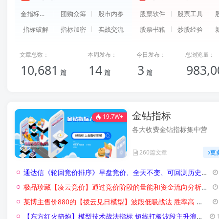
金指标商城
团购众筹
股市内参
股票软件
股票工具
指标破解
指标加密
实战交流
股票书籍
炒股经验
文章总数：
本周发布：
今日发布：
总浏览量：
10,681
14
3
983,0
篇
篇
篇
金钻指标
19.7W+
各大收费金钻指标集中营
260篇文章
更
通达信《轮回竞价排序》早盘竞价、全天不变、可回测历史！源码开放，永久使用！
极品珍藏【凌云竞价】通过竞价阶段的量能和资金流向分析，捕捉开盘前主力资金介入信号 识别短线强势股！
某博主售价880的【拨云见日模型】波段低吸战法 胜率高 出票少模型 主副图选股指标 支持手机电脑通用
【东方红火箭炮】模型技术战法指标 短线打板波段主升浪指标公式 精准擒牛战法指标全套