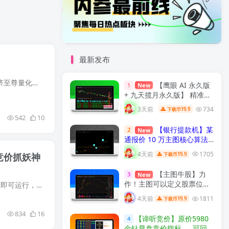
最新发布
作为一名股民，我曾经尝试过众多的选股系统和投资策略，但最终却往往收效甚微，直到我发现了麟隆经济至尊量化选股终极系统，才真正开始了我的投资之旅。 麟隆经济至尊量化选股终极系统是一款基...
【鹰眼 AI 永久版
1
New
+ 九天揽月永久版】 精准买
卖拐点 九维共振过滤假信号
3天前
734
19.9
下载币
通达信双指标完整分析与实
542
10
战用法 解密
【实战指标系
【银行提款机】某
2
New
列】
通报价 10 万主图核心算法
｜雷同同源复刻版，核心交
4天前
1705
19.9
竞价抓妖神
下载币
易信号逻辑一致，通达信主
图指标！
【实战指标系列】
【主图牛股】力
3
New
作！主图可以定义股票位置
软件说明：本版本是目前5月份网上能见到的最新版本，压缩包内为整套单独系统，版面已经设置好，解压即可运行，选股前需要下载完整盘后数据！ 指标说明：1、一进二精选，龙头绝杀1号，龙头绝杀2...
高低，定义是否牛股《通达
4天前
1811
19.9
下载币
信主图，源码无加密》！
【实战指标系列】
834
16
【谛听竞价】原价5980
4
金钻早盘竞价指标 、 可回