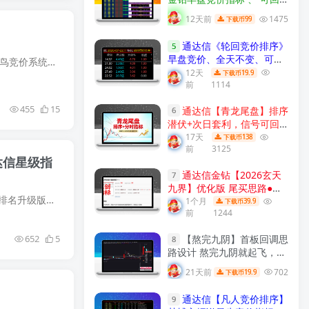
测历史数据、信号全天不变
12天前
1475
99
下载币
、手机电脑通用、 源码开
放、 可永久使用！
【金指标
通达信《轮回竞价排序》
5
系列】
早盘竞价、全天不变、可回
【通达信】啄木鸟竞价系统软件版指标公式+版面+股池{主图/副图/选股}不打板 不追高 每天一支票 《啄木鸟竞价系统》是一种基于大数据和算法的投资工具。相比传统的人工筛选方法，这种系统更加科...
测历史！源码开放，永久使
12天
19.9
下载币
前
1114
用！
【众筹指标系列】
455
15
通达信【青龙尾盘】排序
6
潜伏+次日套利，信号可回
看，超短策略！专为尾盘排
17天
138
下载币
前
3125
序定制！实现“今买明卖”的
超短线套利！
【金指标系
通达信金钻【2026玄天
列】
7
九界】优化版 尾买思路●阴
通达信金钻《九封至尊》全套指标，不加密原码分享！ 本指标包含：1个主图+2个副图+2个选股+1个资金排名升级版，共6个指标。 选股指标2个： ★ 九封精选（适用于：盘中预警介入） ★ 九封初选（...
线擒妖 聚焦尾盘阴线买入
1个月
39.9
下载币
前
1244
次日出场的T+1短线策略副
图选股 手机电脑通用
【金指
【熬完九阴】首板回调思
652
5
标系列】
8
路设计 熬完九阴就起飞，短
线低吸信号工具 通达信主图
21天前
702
19.9
下载币
附图选股全套指标!
【实战指
标系列】
通达信【凡人竞价排序】
9