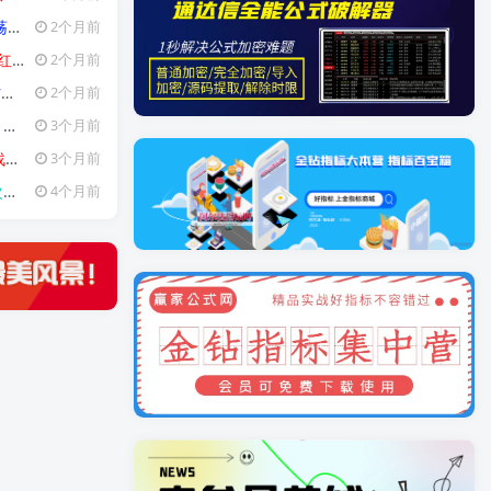
用！
2个月前
用!
【金指标系列】
2个月前
标
2个月前
）
3个月前
标
【金指
3个月前
股
【金指标系列】
4个月前