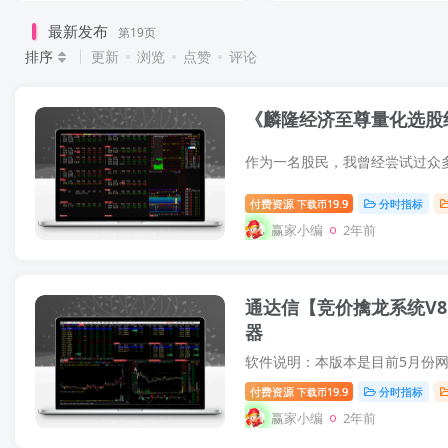
对的 （龙抬头
图+副图
最新发布
第19页
必擒）
全套）
排序
更新
浏览
点赞
评论
《麟隆经济至尊量化选股终
付费资源
19.9
分时指标
下载币
赢家小编
2年前
通达信【竞价擒龙系统V8
器
付费资源
19.9
分时指标
下载币
赢家小编
2年前