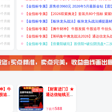
【金指标专属】原售价3960元 2026年5月最新金钻【震荡突破】 捕捉创业板科创板20厘米涨停启动点 回避无效交易，回避下跌震荡阶段，无未来函数 手机电脑端适
1个月前
【金指标专属】【2026双紫擒龙】套装共80个指标 紫紫红黄 ，主力吸筹， 抓龙头，跟主力 无加密，永久使
2个月前
【金指标专属】【板块龙头战法】板块龙头战法捕捉题材连板涨停板块热点强度个股强度行业排名 只做龙头 不做杂毛通达信电脑版全套指
2个月前
【金指标专属】【擒牛财神】 牛股发掘 牛股追寻 牛抬头 主力进场主升浪启动 捕捉主升浪 主力主升必擒 通达信高端精品指标（主图+副图+选股器全套
2个月前
【金指标专属】【筹码集中擒龙战法2026】通达信龙头战法主力筹码集中控盘指标公式牛股启动中长线波段操作精品指
3个月前
【金指标专属】【倍量阳破坑】首倍阳+破位阴洗盘+二次倍阳+突破倍阳进攻新模式 通达信1主3副3选
3个月前
神】牛
【财富进门】★
已售14
股追寻
通达信短线王★
力进场
准率97% 主抓
动迹象
牛妖龙王，万能
588
下载币
达信主
指标，随意组合