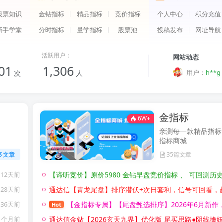
户：
用
赢**
编
股票知识
金钻指标
精品指标
竞价指标
个人中心
积分充值
户：
用
赢**
编
发
新手学堂
分时指标
量学指标
股票池
投稿发布
网址导航
户：
用户：
编
g**o
文
用户：
l**u
活跃用户：
网站动态
用户：
h**g
01
1,306
用户：
z**1
次
人
用户：
小**
用
赢**
户：
用
赢**
编
发
金指标
6W+
户：
用
编
赢**
文
亲测每一款精品指标
户：
用
编
赢**
指标商城
户：
编
多文章
35篇文章
【谛听竞价】原价5980 金钻早盘竞价指标 、 可回测历史数据、信号全天不变 、手机电脑通用、 源码开放、 可永久
【众筹指标系列】
12天前
通达信【青龙尾盘】排序潜伏+次日套利，信号可回看，超短策略！专为尾盘排序定制！实现“今买明卖”的超短线套
【众筹指标系列】
28天前
【金指标专属】【尾盘甄选排序】2026年6月新作，今买明卖，专为短线交易者打造的尾盘战法系统，信号全天不变 ! 成功率高！可回
【众筹指标系列】
36天前
Hot
通达信金钻【2026玄天九界】优化版 尾买思路●阴线擒妖 聚焦尾盘阴线买入 次日出场的T+1短线策略副图选股 手机电脑
【众筹指标系列】
1个月前