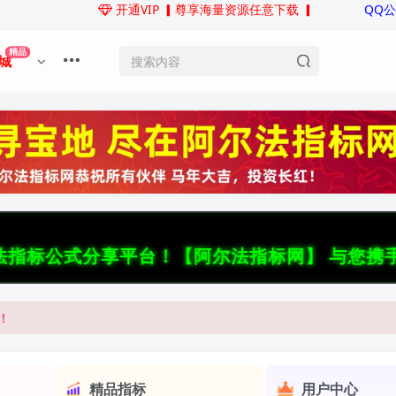
开通VIP
▎尊享海量资源任意下载 ▎
QQ
精品
城
！
享平台！【阿尔法指标网】 与您携手，在稳健中
点。
！
用户：
p**6
点。
用户：
x**5
用户：
j**9
精品指标
用户中心
用
赢**