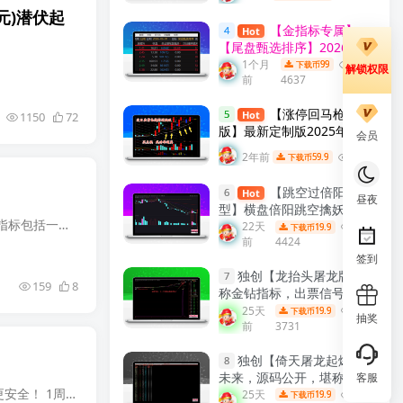
训学习教程
元)
潜伏起
【金指标专属】
4
Hot
【尾盘甄选排序】2026年6
月新作，今买明卖，专为短
1个月
99
下载币
解锁权限
前
4637
线交易者打造的尾盘战法系
统，信号全天不变 ! 成功率
【涨停回马枪定制
高！可回测！
【金指标系
5
Hot
1150
72
版】最新定制版2025年 涨
列】
会员
停回马枪N字战法指标公式
2年前
4444
59.9
下载币
强势股龙回头短线低吸全套
指标 主副图+选股 全套珍藏
【跳空过倍阳模
6
Hot
定制版
【涨停回马枪珍藏
昼夜
型】横盘倍阳跳空擒妖系统
版】
波段三宝使用说明： 波段三宝是指平安、健康、快乐，也是这个指标三条线的名称，寓意平安吉祥。 1、指标包括一主图，一附图一选股另外赠送两个附图指标在内。 2、波段三宝，财神献宝，大牛小牛...
主力启动信号，后市要大
22天
19.9
下载币
前
4424
涨，倍阳标记 + 压力虚线 主
签到
副选股全套指标 助力捉妖！
独创【龙抬头屠龙版】堪
【实战指标系列】
7
159
8
称金钻指标，出票信号少，
平均每日出2票，手机可
25天
19.9
下载币
抽奖
前
3731
用，永久使用 无未来，源码
公开!
【实战指标系列】
独创【倚天屠龙起爆】无
8
未来，源码公开，堪称金钻
客服
金钻品质 涨停回踩，强势回调阴买 捕捉涨停10% 本指标精心打造，涨停回踩，强势回洗阴买，低位抄底更安全！ 1周期10%止赢成功率71.5%！
指标，出票信号少，平均每
25天
19.9
下载币