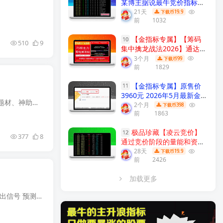
某博主据说最牛竞价指标组
合 效果极佳 6个指标合共振
21天
19.9
下载币
前
1032
早盘竞价排序 副图源码
【实
战指标系列】
【金指标专属】【筹码
10
510
9
集中擒龙战法2026】通达信
龙头战法主力筹码集中控盘
3个月
99
下载币
前
1829
指标公式牛股启动中长线波
段操作精品指标
【金指标系
【金指标专属】原售价
列】
11
3960元 2026年5月最新金钻
通达信《 谢氏右侧战法》 奋力一击，疯牛出栏，短线暴利神器！ 《 谢氏右侧战法》股道右侧战法、短线题材、神助力工具！ 本文作者开发的此套战法适用于短线题材操作，讲究借力打力，乘胜追击，...
【震荡突破】 捕捉创业板科
2个月
398
下载币
前
1863
创板20厘米涨停启动点 回避
无效交易，回避下跌震荡阶
极品珍藏【凌云竞价】
段，无未来函数 手机电脑端
12
377
8
通过竞价阶段的量能和资金
适用！
【金指标系列】
流向分析，捕捉开盘前主力
28天
19.9
下载币
前
2426
资金介入信号 识别短线强势
股！
【众筹指标系列】
加载更多
设计思路：以涨停的思路 新视觉 实战中验证过的新思路 以确认基因黄色柱 再次捕捉尾盘阴线 涨停因子发出信号 预测个股短周期中拉出大阳 或涨停 黄色柱基因不死 后面大概率必然会拉出一根大阳 或...