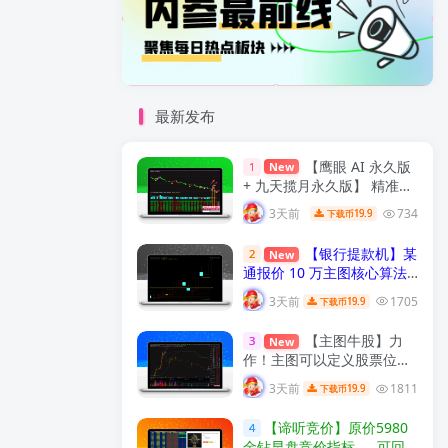
最新发布
【鹰眼 AI 永久版
1
New
+ 九天揽月永久版】 精准买
卖拐点 九维共振过滤假信号
3天前
734
19.9
下载币
通达信双指标完整分析与实
战用法 解密
【实战指标系
【银行提款机】某
2
New
列】
通报价 10 万主图核心算法
｜雷同同源复刻版，核心交
3天前
1705
19.9
下载币
易信号逻辑一致，通达信主
图指标！
【实战指标系列】
【主图牛股】力
3
New
作！主图可以定义股票位置
高低，定义是否牛股《通达
3天前
1811
19.9
下载币
信主图，源码无加密》！
【实战指标系列】
【谛听竞价】原价5980
4
金钻早盘竞价指标 、 可回