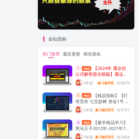
金钻指标
热门推荐
最近更新
猜你喜欢
【2024年 通达信
1
Hot
公式解密器全能版】通达信
指标公式密码解密器，全能
3年前
8979
98
下载币
版（无需卡密，不限电脑）
原创独家
【精品指标】【灯
2
Hot
塔竞价 七宝妙树 资金1号 龙
年1号池】四合一完整版
2年前
5751
29.9
下载币
（众筹系列）
【量学精品学习】
3
Hot
黑马王子2012年-2021年7月
量学特训班全集精选 量学特
3年前
5454
29.9
下载币