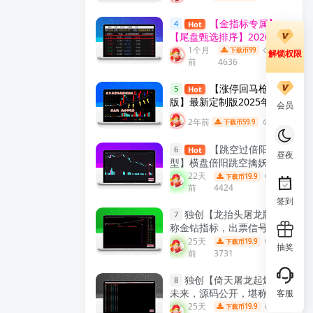
训学习教程
【金指标专属】
4
Hot
【尾盘甄选排序】2026年6
月新作，今买明卖，专为短
1个月
99
下载币
解锁权限
前
4636
线交易者打造的尾盘战法系
统，信号全天不变 ! 成功率
【涨停回马枪定制
高！可回测！
【金指标系
5
Hot
版】最新定制版2025年 涨
列】
会员
停回马枪N字战法指标公式
2年前
4444
59.9
下载币
强势股龙回头短线低吸全套
指标 主副图+选股 全套珍藏
【跳空过倍阳模
6
Hot
定制版
【涨停回马枪珍藏
昼夜
型】横盘倍阳跳空擒妖系统
版】
主力启动信号，后市要大
22天
19.9
下载币
前
4424
涨，倍阳标记 + 压力虚线 主
签到
副选股全套指标 助力捉妖！
独创【龙抬头屠龙版】堪
【实战指标系列】
7
称金钻指标，出票信号少，
平均每日出2票，手机可
25天
19.9
下载币
抽奖
前
3731
用，永久使用 无未来，源码
公开!
【实战指标系列】
独创【倚天屠龙起爆】无
8
未来，源码公开，堪称金钻
客服
指标，出票信号少，平均每
25天
19.9
下载币