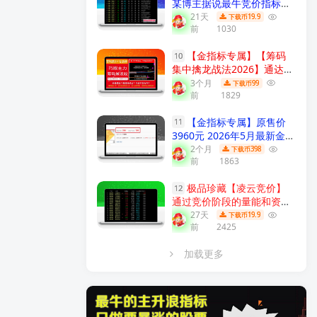
某博主据说最牛竞价指标组
合 效果极佳 6个指标合共振
21天
19.9
下载币
前
1030
早盘竞价排序 副图源码
【实
战指标系列】
【金指标专属】【筹码
10
集中擒龙战法2026】通达信
龙头战法主力筹码集中控盘
3个月
99
下载币
前
1829
指标公式牛股启动中长线波
段操作精品指标
【金指标系
【金指标专属】原售价
列】
11
3960元 2026年5月最新金钻
【震荡突破】 捕捉创业板科
2个月
398
下载币
前
1863
创板20厘米涨停启动点 回避
无效交易，回避下跌震荡阶
极品珍藏【凌云竞价】
段，无未来函数 手机电脑端
12
通过竞价阶段的量能和资金
适用！
【金指标系列】
流向分析，捕捉开盘前主力
27天
19.9
下载币
前
2425
资金介入信号 识别短线强势
股！
【众筹指标系列】
加载更多