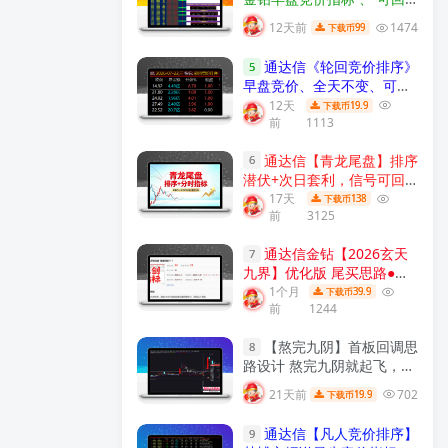
测历史数据、信号全天不变
12天前
1474
99
下载币
、手机电脑通用、 源码开
放、 可永久使用！
【金指标
通达信《轮回竞价排序》
5
系列】
早盘竞价、全天不变、可回
测历史！源码开放，永久使
12天
19.9
下载币
前
1113
用！
【众筹指标系列】
通达信【青龙尾盘】排序
6
潜伏+次日套利，信号可回
看，超短策略！专为尾盘排
17天
138
下载币
前
3125
序定制！实现“今买明卖”的
超短线套利！
【金指标系
通达信金钻【2026玄天
列】
7
九界】优化版 尾买思路●阴
线擒妖 聚焦尾盘阴线买入
1个月
39.9
下载币
前
1244
次日出场的T+1短线策略副
图选股 手机电脑通用
【金指
【熬完九阴】首板回调思
标系列】
8
路设计 熬完九阴就起飞，短
线低吸信号工具 通达信主图
21天前
702
19.9
下载币
附图选股全套指标!
【实战指
标系列】
通达信【凡人竞价排序】
9