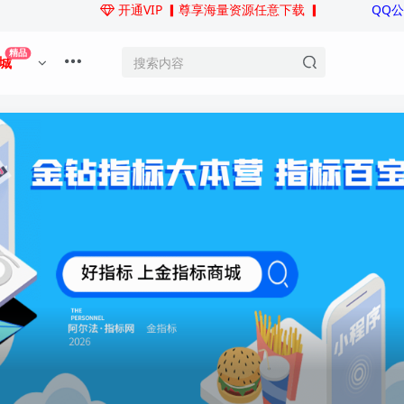
开通VIP
▎尊享海量资源任意下载 ▎
QQ
精品
城